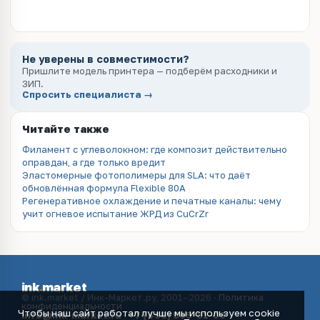
Не уверены в совместимости?
Пришлите модель принтера — подберём расходники и
ЗИП.
Спросить специалиста →
Читайте также
Филамент с углеволокном: где композит действительно
оправдан, а где только вредит
Эластомерные фотополимеры для SLA: что даёт
обновлённая формула Flexible 80A
Регенеративное охлаждение и печатные каналы: чему
учит огневое испытание ЖРД из CuCrZr
ink
.
market
© ink.market / Инк-Маркет.ру, 2001–2026 ·
Политика
конфиденциальности
Чтобы наш сайт работал лучше мы используем cookie
info@ink-market.ru
·
+7 (495) 565-31-09