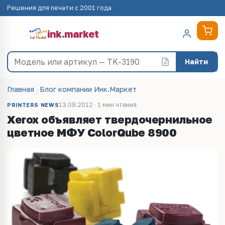
Решения для печати с 2001 года
ink
.
market
Найти
Главная
Блог компании Инк.Маркет
13.08.2012 · 1 мин чтения
PRINTERS NEWS
Xerox объявляет твердочернильное
цветное МФУ ColorQube 8900