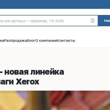
На
ки
Распродажа
Блог
О компании
Контакты
- новая линейка
аги Xerox