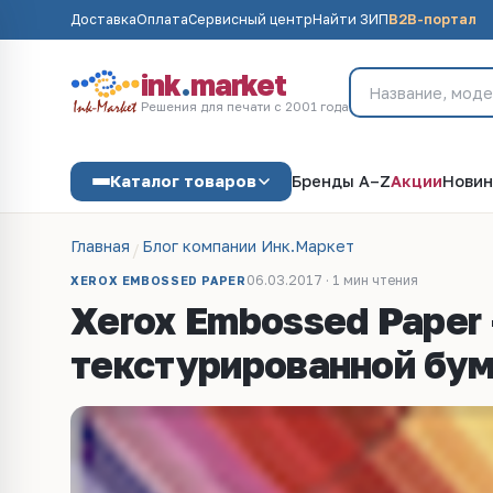
Доставка
Оплата
Сервисный центр
Найти ЗИП
B2B-портал
ink
.
market
Решения для печати с 2001 года
Каталог товаров
Бренды A–Z
Акции
Новин
Главная
Блог компании Инк.Маркет
06.03.2017 · 1 мин чтения
XEROX EMBOSSED PAPER
Xerox Embossed Paper 
текстурированной бум