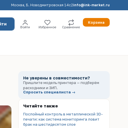
Москва, Б. Новодмитровская 14с2
info@ink-market.ru
Корзина
йти
Войти
Избранное
Сравнение
Не уверены в совместимости?
Пришлите модель принтера — подберём
расходники и ЗИП.
Спросить специалиста →
Читайте также
Послойный контроль в металлической 3D-
печати: как система мониторинга ловит
брак на шестидесятом слое