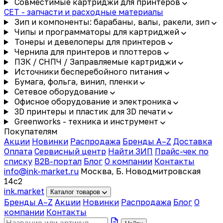
Совместимые картриджи для принтеров
CET - запчасти и расходные материалы
Зип и компоненты: барабаны, валы, ракели, зип
Чипы и программаторы для картриджей
Тонеры и девелоперы для принтеров
Чернила для принтеров и плоттеров
ПЗК / СНПЧ / Заправляемые картриджи
Источники бесперебойного питания
Бумага, фольга, винил, пленки
Сетевое оборудование
Офисное оборудование и электроника
3D принтеры и пластик для 3D печати
Greenworks - техника и инструмент
Покупателям
Акции
Новинки
Распродажа
Бренды A–Z
Доставка
Оплата
Сервисный центр
Найти ЗИП
Прайс-чек по
списку
B2B-портал
Блог
О компании
Контакты
info@ink-market.ru
Москва, Б. Новодмитровская
14с2
ink
.
market
Каталог товаров
Бренды A–Z
Акции
Новинки
Распродажа
Блог
О
компании
Контакты