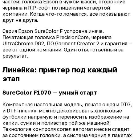
частей: головка Epson в чужом шасси, сторонние
чернила и RIP-софт по лицензии четвёртой
компании. Когда что-то ломается, все показывают
друг на друга.
Серия Epson SureColor F устроена иначе.
Печатающая головка PrecisionCore, чернила
UltraChrome DG2, ПО Garment Creator 2 и гарантия —
всё от одной компании. Один ответственный за
результат.
Линейка: принтер под каждый
этап
SureColor F1070 — умный старт
Компактная настольная модель, печатающая и DTG,
и DTF-плёнку: можно декорировать хлопковые
футболки напрямую и переносить изображение на
кепки, сумки и полиэстер той же машиной.
Технология контроля сопел автоматически следит
за состоянием головки, а система чернил в пакетах