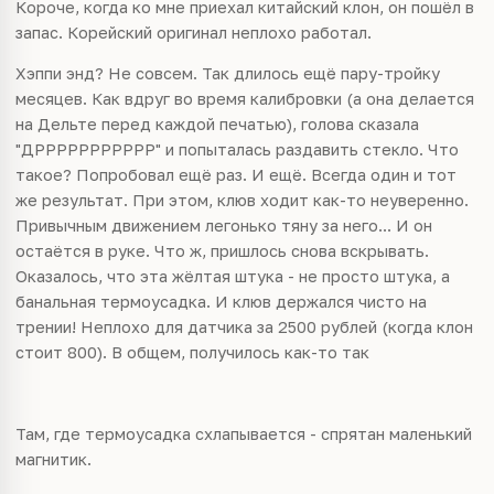
Короче, когда ко мне приехал китайский клон, он пошёл в
запас. Корейский оригинал неплохо работал.
Хэппи энд? Не совсем. Так длилось ещё пару-тройку
месяцев. Как вдруг во время калибровки (а она делается
на Дельте перед каждой печатью), голова сказала
"ДРРРРРРРРРРР" и попыталась раздавить стекло. Что
такое? Попробовал ещё раз. И ещё. Всегда один и тот
же результат. При этом, клюв ходит как-то неуверенно.
Привычным движением легонько тяну за него... И он
остаётся в руке. Что ж, пришлось снова вскрывать.
Оказалось, что эта жёлтая штука - не просто штука, а
банальная термоусадка. И клюв держался чисто на
трении! Неплохо для датчика за 2500 рублей (когда клон
стоит 800). В общем, получилось как-то так
Там, где термоусадка схлапывается - спрятан маленький
магнитик.