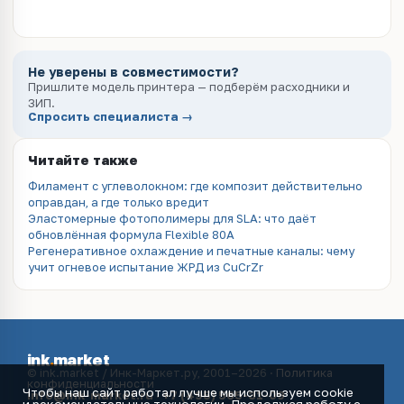
Не уверены в совместимости?
Пришлите модель принтера — подберём расходники и
ЗИП.
Спросить специалиста →
Читайте также
Филамент с углеволокном: где композит действительно
оправдан, а где только вредит
Эластомерные фотополимеры для SLA: что даёт
обновлённая формула Flexible 80A
Регенеративное охлаждение и печатные каналы: чему
учит огневое испытание ЖРД из CuCrZr
ink
.
market
© ink.market / Инк-Маркет.ру, 2001–2026 ·
Политика
конфиденциальности
Чтобы наш сайт работал лучше мы используем cookie
info@ink-market.ru
·
+7 (495) 565-31-09