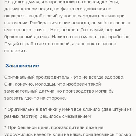
Не долго думая, я закрепил клюв на эпоксидке. Увы,
датчик клювом водит, но факта его движения не
ощущает - выдаёт ошибку после самодиагностики при
включении. Разбираться с ним некогда, он ушёл в запас, а
вместо него - взят... Нет, не клон. Тот самый, первый
бракованный датчик. Налил на него масла - он заработал.
Пущай отработает по полной, а клон пока в запасе
пролежит.
Заключение
Оригинальный производитель - это не всегда здорово.
Они, конечно, молодцы, что изобрели такой
замечательный датчик, но производство могли бы
заказать где-то на стороне.
* Оригинальные датчики у меня все клинило (две штуки из
разных партий), решилось смазыванием
* При бешеной цене, производители даже не
удосужились нанести клей на клюв, понадеявшись только