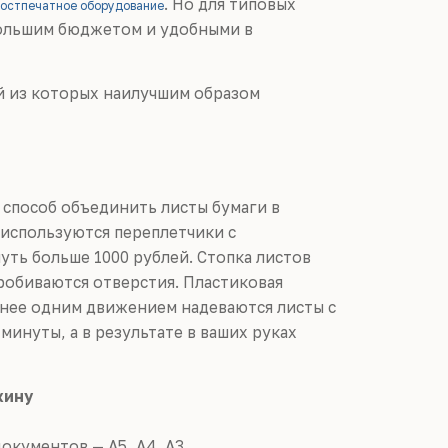
. Но для типовых
остпечатное оборудование
большим бюджетом и удобными в
й из которых наилучшим образом
способ объединить листы бумаги в
используются переплетчики с
ть больше 1000 рублей. Стопка листов
пробиваются отверстия. Пластиковая
а нее одним движением надеваются листы с
минуты, а в результате в ваших руках
жину
окументов — А5, А4, А3