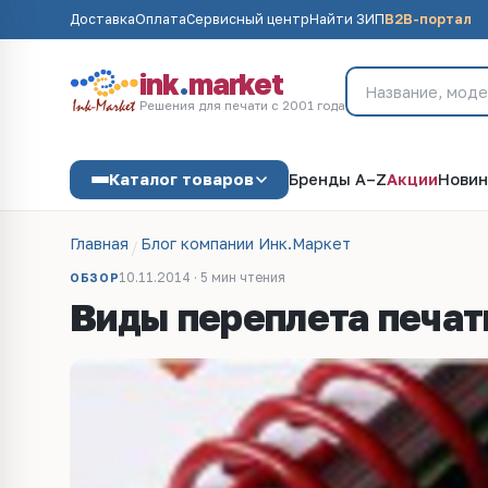
Доставка
Оплата
Сервисный центр
Найти ЗИП
B2B-портал
ink
.
market
Решения для печати с 2001 года
Каталог товаров
Бренды A–Z
Акции
Новин
Главная
Блог компании Инк.Маркет
10.11.2014 · 5 мин чтения
ОБЗОР
Виды переплета печат