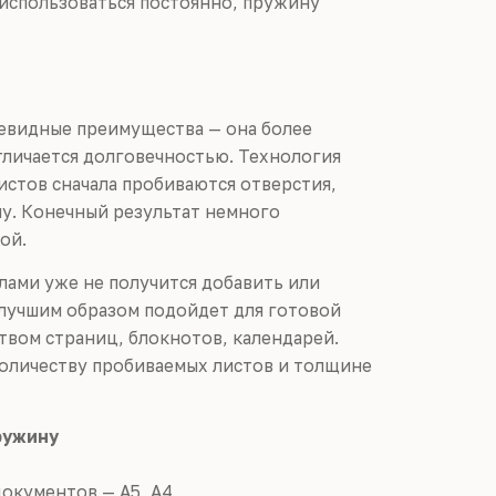
 использоваться постоянно, пружину
евидные преимущества — она более
отличается долговечностью. Технология
истов сначала пробиваются отверстия,
ну. Конечный результат немного
ой.
лами уже не получится добавить или
илучшим образом подойдет для готовой
вом страниц, блокнотов, календарей.
оличеству пробиваемых листов и толщине
ружину
окументов — А5, А4