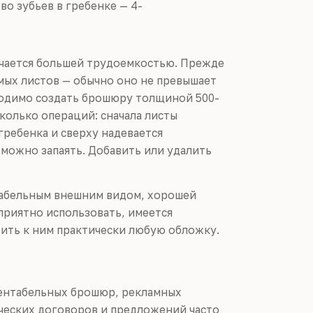
во зубьев в гребенке — 4-
ичается большей трудоемкостью. Прежде
мых листов — обычно оно не превышает
бходимо создать брошюру толщиной 500-
колько операций: сначала листы
гребенка и сверху надевается
можно запаять. Добавить или удалить
нтабельным внешним видом, хорошей
приятно использовать, имеется
ить к ним практически любую обложку.
зентабельных брошюр, рекламных
ческих договоров и предложений часто