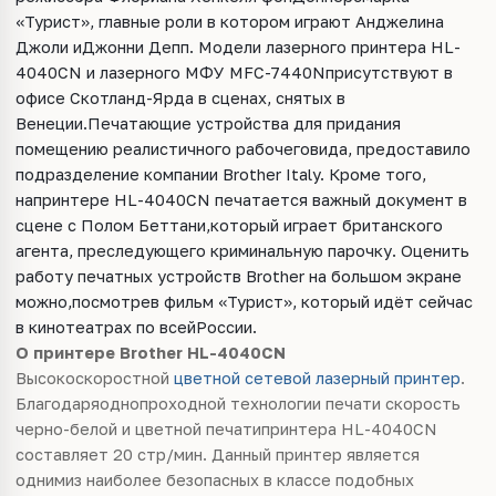
«Турист», главные роли в котором играют Анджелина
Джоли иДжонни Депп. Модели лазерного принтера HL-
4040CN и лазерного МФУ MFC-7440Nприсутствуют в
офисе Скотланд-Ярда в сценах, снятых в
Венеции.Печатающие устройства для придания
помещению реалистичного рабочеговида, предоставило
подразделение компании Brother Italy. Кроме того,
напринтере HL-4040CN печатается важный документ в
сцене с Полом Беттани,который играет британского
агента, преследующего криминальную парочку. Оценить
работу печатных устройств Brother на большом экране
можно,посмотрев фильм «Турист», который идёт сейчас
в кинотеатрах по всейРоссии.
О принтере Brother HL-4040CN
Высокоскоростной
цветной сетевой лазерный принтер
.
Благодаряоднопроходной технологии печати скорость
черно-белой и цветной печатипринтера HL-4040CN
составляет 20 стр/мин. Данный принтер является
однимиз наиболее безопасных в классе подобных