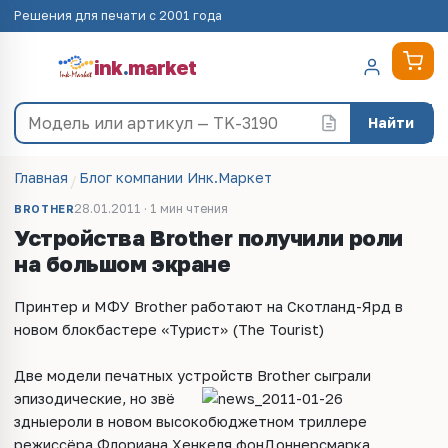
Решения для печати с 2001 года
ink
.
market
Найти
Главная
Блог компании Инк.Маркет
28.01.2011 · 1 мин чтения
BROTHER
Устройства Brother получили роли
на большом экране
Принтер и МФУ Brother работают на Скотланд-Ярд в
новом блокбастере «Турист» (The Tourist)
Две модели печатных устройств Brother сыграли
эпизодические, но звё
здныероли в новом высокобюджетном триллере
режиссёра Флориана Хенкеля фонДоннерсмарка