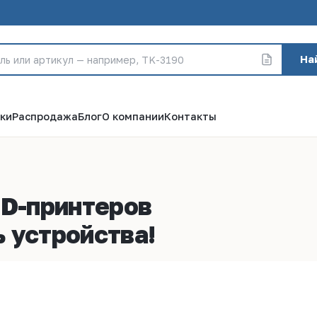
На
ки
Распродажа
Блог
О компании
Контакты
3D-принтеров
 устройства!