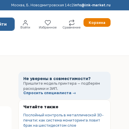
Москва, Б. Новодмитровская 14с2
info@ink-market.ru
Корзина
йти
Войти
Избранное
Сравнение
Не уверены в совместимости?
Пришлите модель принтера — подберём
расходники и ЗИП.
Спросить специалиста →
Читайте также
Послойный контроль в металлической 3D-
печати: как система мониторинга ловит
брак на шестидесятом слое