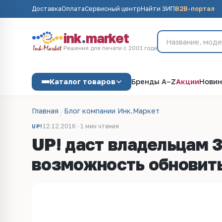
Доставка
Оплата
Сервисный центр
Найти ЗИП
B2B-портал
ink
.
market
Решения для печати с 2001 года
Каталог товаров
Бренды A–Z
Акции
Новин
Главная
Блог компании Инк.Маркет
12.12.2016 · 1 мин чтения
UP!
UP! даст владельцам 
возможность обновить