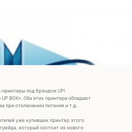
D-принтеры под брэндом UP!
и UP BOX+. Оба этих принтера обладают
за при отключении питания и т.д.
вателей уже купивших принтер этого
пгрейда, который состоит из нового