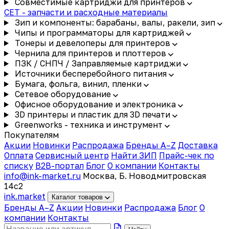
Совместимые картриджи для принтеров
CET - запчасти и расходные материалы
Зип и компоненты: барабаны, валы, ракели, зип
Чипы и программаторы для картриджей
Тонеры и девелоперы для принтеров
Чернила для принтеров и плоттеров
ПЗК / СНПЧ / Заправляемые картриджи
Источники бесперебойного питания
Бумага, фольга, винил, пленки
Сетевое оборудование
Офисное оборудование и электроника
3D принтеры и пластик для 3D печати
Greenworks - техника и инструмент
Покупателям
Акции
Новинки
Распродажа
Бренды A–Z
Доставка
Оплата
Сервисный центр
Найти ЗИП
Прайс-чек по
списку
B2B-портал
Блог
О компании
Контакты
info@ink-market.ru
Москва, Б. Новодмитровская
14с2
ink
.
market
Каталог товаров
Бренды A–Z
Акции
Новинки
Распродажа
Блог
О
компании
Контакты