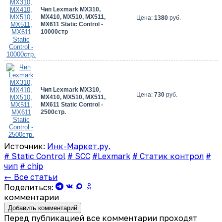
Чип Lexmark MX310,
MX410, MX510, MX511,
Цена:
1380
руб.
MX611 Static Control -
10000стр
Чип Lexmark MX310,
Цена:
730
руб.
MX410, MX510, MX511,
MX611 Static Control -
2500стр.
Источник:
Инк-Маркет.ру.
# Static Control
# SCC
#Lexmark
# Статик контрол
#
чип
# chip
← Все статьи
Поделиться:
комментарии
Добавить комментарий
Перед публикацией все комментарии проходят