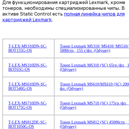
Для функционирования картриджей Lexmark, кроме
тонеров, необходимы специализированные чипы. В
активе Static Control есть
полная линейка чипов для
картриджей Lexmark
.
T-LEX-MS310DN-SC-
Тонер Lexmark MS310/ MS410/ MS510/
BOT155G-OS
5000стр., 155 г/фл. (Odyssey)
T-LEX-MS310DN-SC-
Тонер Lexmark MS310 (SC) 65гр./фл., 1
BOT65G-OS
(Odyssey)
T-LEX-MS610DN-SC-
Тонер Lexmark MS610/MX610 (SC) 2000
BOT540G-OS
фл. (Odyssey)
T-LEX-MS710DN-SC-
Тонер Lexmark MS710 (SC) 175гр./фл.,
BOT175G-OS
(Odyssey)
T-LEX-MS812DE-SC-
Тонер Lexmark MS812 (SC) 45000стр., 
BOT1050G-OS
(Odyssey)