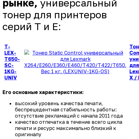
рынке,
универсальный
тонер для принтеров
серий T и E:
T-
Тон
LEX-
Con
T650-
уни
SC-
для
1KG-
Lex
UNIV
X / 
Его основные характеристики:
высокий уровень качества печати,
беспрецедентная стабильность работы:
отсутствие рекламаций с начала 2011 года
качество отпечатка в течение всего цикла
печати и ресурс максимально близкий к
оригиналу