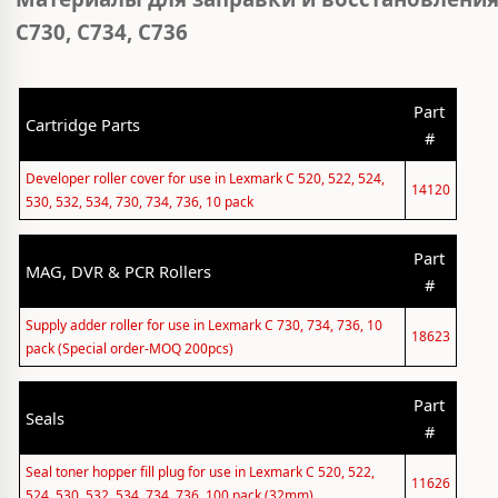
C730, C734, C736
Part
Cartridge Parts
#
Developer roller cover for use in Lexmark C 520, 522, 524,
14120
530, 532, 534, 730, 734, 736, 10 pack
Part
MAG, DVR & PCR Rollers
#
Supply adder roller for use in Lexmark C 730, 734, 736, 10
18623
pack (Special order-MOQ 200pcs)
Part
Seals
#
Seal toner hopper fill plug for use in Lexmark C 520, 522,
11626
524, 530, 532, 534, 734, 736, 100 pack (32mm)