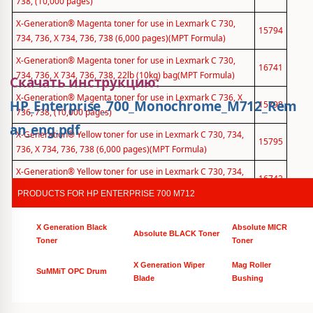
738, (10,000 pages)
X-Generation® Magenta toner for use in Lexmark C 730,
15794
734, 736, X 734, 736, 738 (6,000 pages)(MPT Formula)
X-Generation® Magenta toner for use in Lexmark C 730,
16741
734, 736, X 734, 736, 738, 22lb (10kg) bag(MPT Formula)
Скачать инструкцию:
X-Generation® Magenta toner for use in Lexmark C 736, X
HP_Enterprise_700_Monochrome_M712_Rem
15798
736, 738, (10,000 pages)
an_eng.pdf
X-Generation® Yellow toner for use in Lexmark C 730, 734,
15795
736, X 734, 736, 738 (6,000 pages)(MPT Formula)
X-Generation® Yellow toner for use in Lexmark C 730, 734,
16742
736, X 734, 736, 738, 22lb (10kg) bag(MPT Formula)
PRODUCTS FOR HP ENTERPRISE 700 M712
X-Generation® Yellow toner for use in Lexmark C 736, X 736,
15799
738, (10,000 pages)
X Generation Black
Absolute MICR
Absolute BLACK Toner
Toner
Toner
X Generation Wiper
Mag Roller
SuMMiT OPC Drum
Blade
Bushing