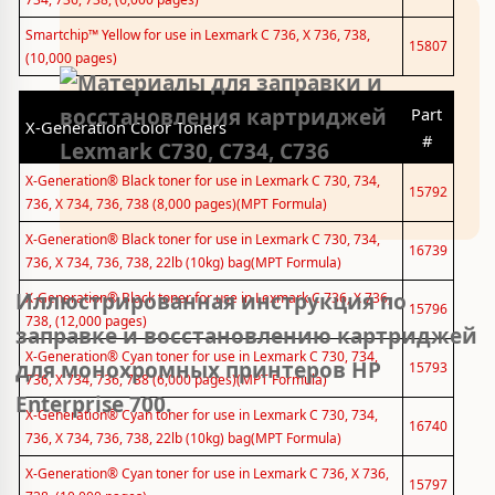
Smartchip™ Yellow for use in Lexmark C 736, X 736, 738,
15807
(10,000 pages)
Part
X-Generation Color Toners
#
X-Generation® Black toner for use in Lexmark C 730, 734,
15792
736, X 734, 736, 738 (8,000 pages)(MPT Formula)
X-Generation® Black toner for use in Lexmark C 730, 734,
16739
736, X 734, 736, 738, 22lb (10kg) bag(MPT Formula)
Иллюстрированная инструкция по
X-Generation® Black toner for use in Lexmark C 736, X 736,
15796
738, (12,000 pages)
заправке и восстановлению картриджей
X-Generation® Cyan toner for use in Lexmark C 730, 734,
для монохромных принтеров HP
15793
736, X 734, 736, 738 (6,000 pages)(MPT Formula)
Enterprise 700.
X-Generation® Cyan toner for use in Lexmark C 730, 734,
16740
736, X 734, 736, 738, 22lb (10kg) bag(MPT Formula)
X-Generation® Cyan toner for use in Lexmark C 736, X 736,
15797