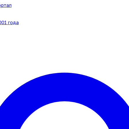
ортал
001 года