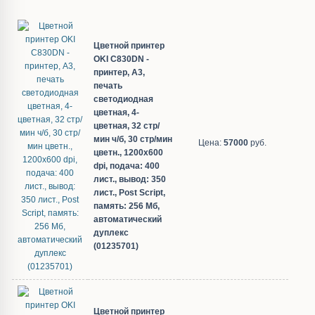
Цветной принтер
OKI C830DN -
принтер, A3,
печать
светодиодная
цветная, 4-
цветная, 32 стр/
мин ч/б, 30 стр/мин
Цена:
57000
руб.
цветн., 1200x600
dpi, подача: 400
лист., вывод: 350
лист., Post Script,
память: 256 Мб,
автоматический
дуплекс
(01235701)
Цветной принтер