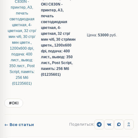
OKI C830N -
принтер, A3,
печать
светодиодная
цветная, 4-
цветная, 32 стр/
Цена:
53000
руб.
мин ч/б, 30 стр/мин
цветн., 1200x600
dpi, подача: 400
лист., вывод: 350
лист., Post Script,
память: 256 Мб
(01235601)
#OKI
← Все статьи
Поделиться: