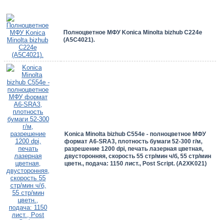
Полноцветное МФУ Konica Minolta bizhub C224e
(A5C4021).
Konica Minolta bizhub C554e - полноцветное МФУ
формат А6-SRA3, плотность бумаги 52-300 г/м,
разрешение 1200 dpi, печать лазерная цветная,
двусторонняя, скорость 55 стр/мин ч/б, 55 стр/мин
цветн., подача: 1150 лист., Post Script. (A2XK021)