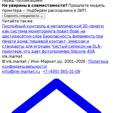
перед публикацией
Не уверены в совместимости?
Пришлите модель
принтера — подберём расходники и ЗИП.
Спросить специалиста →
Читайте также
Послойный контроль в металлической 3D-печати:
как система мониторинга ловит брак на
шестидесятом слое
Безопасность филамента при
печати дома: пищевой контакт, эмиссии и
стандарты для игрушек
Чистый силикон на SLA-
принтере: что даёт фотополимер Silicone 40A
ink
.
market
© ink.market / Инк-Маркет.ру, 2001–2026 ·
Политика
конфиденциальности
info@ink-market.ru
·
+7 (495) 565-31-09