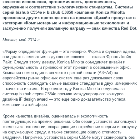
качество исполнения, эргономичность, долговечность,
окружение и соответствие экологическим стандартам. Системы
серий bizhub C554e и bizhub C3850 компании Konica Minolta
превзошли других претендентов на премию «Дизайн продукта» в
категории «Компьютерные и информационные технологии» и
заслуженно получили желанную награду — знак качества Red Dot.
Москва, май 2014 г.
«Форму определяет функция – это неверно. Форма и функция едины,
они должны сливаться в духовном союзе», — сказал Фрэнк Ллойд
Райт. Следуя этому девизу, Konica Minolta объединяет дизайн и
функциональность и привносит этот принцип в современный офис.
Компания номер один в сегменте цветной печати (A3+A4) на
европейском рынке офисных систем ещё раз доказывает свою
способность соблюдать самые высокие стандарты в двух измерениях
– качество и стиль. В прошлом году Konica Minolta получила за
систему bizhub серии C554e премию международного конкурса
дизайна iF design award — это ещё одно доказательство успеха
компании в этой сфере.
Кроме качества дизайна, оценивалась и экологичность
претендующих на премию решений. Обе серии устройств используют
«зеленые» технологии, сокращающие потребление энергии и нагрузку
на окружающую среду, а также снижающие общую стоимость
владения. Например, устройства серии C554e могут сканировать без