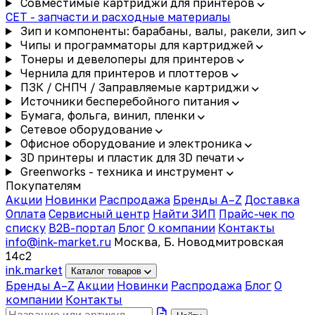
Совместимые картриджи для принтеров
CET - запчасти и расходные материалы
Зип и компоненты: барабаны, валы, ракели, зип
Чипы и программаторы для картриджей
Тонеры и девелоперы для принтеров
Чернила для принтеров и плоттеров
ПЗК / СНПЧ / Заправляемые картриджи
Источники бесперебойного питания
Бумага, фольга, винил, пленки
Сетевое оборудование
Офисное оборудование и электроника
3D принтеры и пластик для 3D печати
Greenworks - техника и инструмент
Покупателям
Акции
Новинки
Распродажа
Бренды A–Z
Доставка
Оплата
Сервисный центр
Найти ЗИП
Прайс-чек по
списку
B2B-портал
Блог
О компании
Контакты
info@ink-market.ru
Москва, Б. Новодмитровская
14с2
ink
.
market
Каталог товаров
Бренды A–Z
Акции
Новинки
Распродажа
Блог
О
компании
Контакты