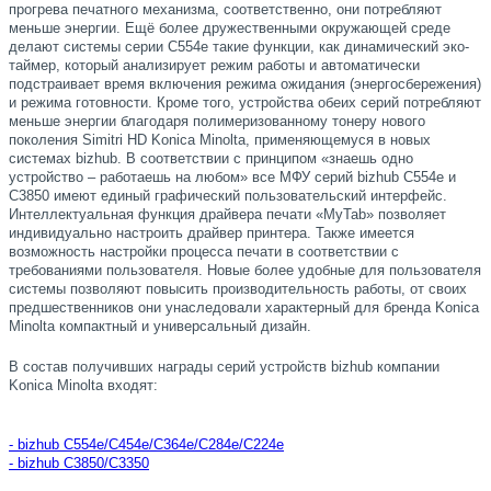
прогрева печатного механизма, соответственно, они потребляют
меньше энергии. Ещё более дружественными окружающей среде
делают системы серии C554e такие функции, как динамический эко-
таймер, который анализирует режим работы и автоматически
подстраивает время включения режима ожидания (энергосбережения)
и режима готовности. Кроме того, устройства обеих серий потребляют
меньше энергии благодаря полимеризованному тонеру нового
поколения Simitri HD Konica Minolta, применяющемуся в новых
системах bizhub. В соответствии с принципом «знаешь одно
устройство – работаешь на любом» все МФУ серий bizhub C554e и
C3850 имеют единый графический пользовательский интерфейс.
Интеллектуальная функция драйвера печати «MyTab» позволяет
индивидуально настроить драйвер принтера. Также имеется
возможность настройки процесса печати в соответствии с
требованиями пользователя. Новые более удобные для пользователя
системы позволяют повысить производительность работы, от своих
предшественников они унаследовали характерный для бренда Konica
Minolta компактный и универсальный дизайн.
В состав получивших награды серий устройств bizhub компании
Konica Minolta входят:
- bizhub C554e/C454e/C364e/C284e/C224e
- bizhub C3850/C3350