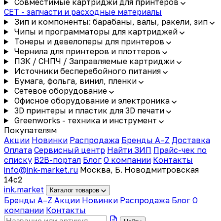
Совместимые картриджи для принтеров
CET - запчасти и расходные материалы
Зип и компоненты: барабаны, валы, ракели, зип
Чипы и программаторы для картриджей
Тонеры и девелоперы для принтеров
Чернила для принтеров и плоттеров
ПЗК / СНПЧ / Заправляемые картриджи
Источники бесперебойного питания
Бумага, фольга, винил, пленки
Сетевое оборудование
Офисное оборудование и электроника
3D принтеры и пластик для 3D печати
Greenworks - техника и инструмент
Покупателям
Акции
Новинки
Распродажа
Бренды A–Z
Доставка
Оплата
Сервисный центр
Найти ЗИП
Прайс-чек по
списку
B2B-портал
Блог
О компании
Контакты
info@ink-market.ru
Москва, Б. Новодмитровская
14с2
ink
.
market
Каталог товаров
Бренды A–Z
Акции
Новинки
Распродажа
Блог
О
компании
Контакты