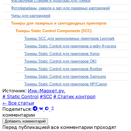
Фасовочные станции и дозаторы для тонера
Фотобарабаны, ракели и зип для лазерных картриджей
Чипы для картриджей
Тонеры для лазерных и светодиодных принтеров
Тонеры Static Control Components (SCC)
Тонеры SCC для монохромных принтеров Lexmark
Тонеры Static Control для принтеров и мфу Kyocera
Тонеры Static Control для принтеров Xerox
Тонеры Static Control для принтеров OKI
Тонеры Static Control для принтеров Brother
Тонеры Static Control для принтеров Samsung
Тонеры Static Control для принтеров HP/Canon
Источник:
Инк-Маркет.ру.
# Static Control
#SCC
# Статик контрол
← Все статьи
Поделиться:
комментарии
Добавить комментарий
Перед публикацией все комментарии проходят