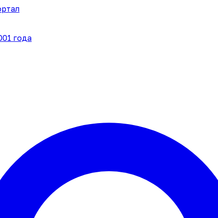
ортал
001 года