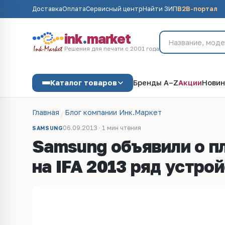
Доставка
Оплата
Сервисный центр
Найти ЗИП
B2B-портал
ink
.
market
Решения для печати с 2001 года
Каталог товаров
Бренды A–Z
Акции
Новин
Главная
Блог компании Инк.Маркет
06.09.2013 · 1 мин чтения
SAMSUNG
Samsung объявили о п
на IFA 2013 ряд устро