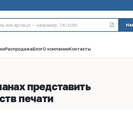
На
ки
Распродажа
Блог
О компании
Контакты
ланах представить
йств печати