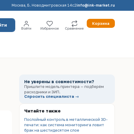
Москва, Б. Новодмитровская 14с2
info@ink-market.ru
Корзина
йти
Войти
Избранное
Сравнение
Не уверены в совместимости?
Пришлите модель принтера — подберём
расходники и ЗИП.
Спросить специалиста →
Читайте также
Послойный контроль в металлической 3D-
печати: как система мониторинга ловит
брак на шестидесятом слое