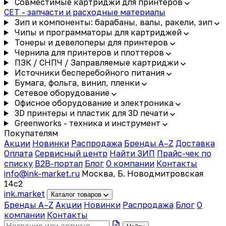
Совместимые картриджи для принтеров
CET - запчасти и расходные материалы
Зип и компоненты: барабаны, валы, ракели, зип
Чипы и программаторы для картриджей
Тонеры и девелоперы для принтеров
Чернила для принтеров и плоттеров
ПЗК / СНПЧ / Заправляемые картриджи
Источники бесперебойного питания
Бумага, фольга, винил, пленки
Сетевое оборудование
Офисное оборудование и электроника
3D принтеры и пластик для 3D печати
Greenworks - техника и инструмент
Покупателям
Акции
Новинки
Распродажа
Бренды A–Z
Доставка
Оплата
Сервисный центр
Найти ЗИП
Прайс-чек по
списку
B2B-портал
Блог
О компании
Контакты
info@ink-market.ru
Москва, Б. Новодмитровская
14с2
ink
.
market
Каталог товаров
Бренды A–Z
Акции
Новинки
Распродажа
Блог
О
компании
Контакты