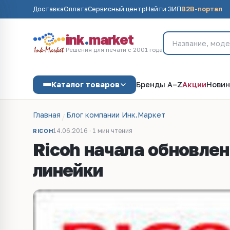
Доставка
Оплата
Сервисный центр
Найти ЗИП
B2B-портал
ink
.
market
Решения для печати с 2001 года
Каталог товаров
Бренды A–Z
Акции
Новин
Главная
Блог компании Инк.Маркет
14.06.2016 · 1 мин чтения
RICOH
Ricoh начала обновле
линейки