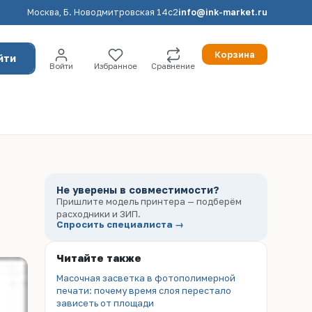
Москва, Б. Новодмитровская 14с2
info@ink-market.ru
Корзина
йти
Войти
Избранное
Сравнение
Не уверены в совместимости?
Пришлите модель принтера — подберём
расходники и ЗИП.
Спросить специалиста →
Читайте также
Масочная засветка в фотополимерной
печати: почему время слоя перестало
зависеть от площади