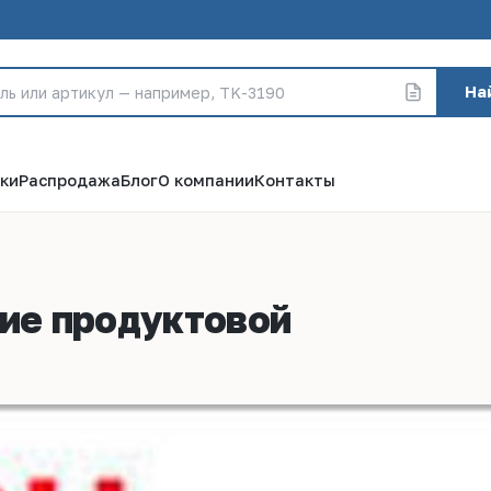
На
ки
Распродажа
Блог
О компании
Контакты
ние продуктовой