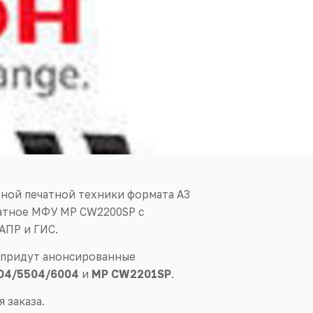
рной печатной техники формата А3
атное МФУ MP СW2200SP с
АПР и ГИС.
 придут анонсированные
04/5504/6004
и
MP CW2201SP
.
 заказа.