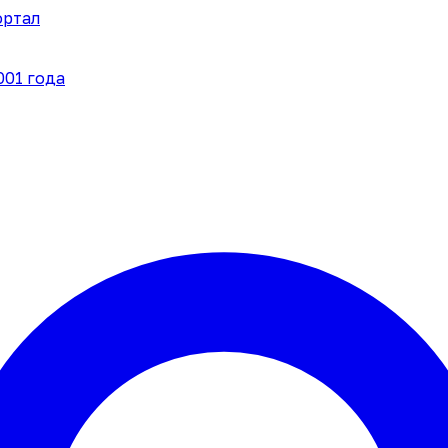
ортал
001 года