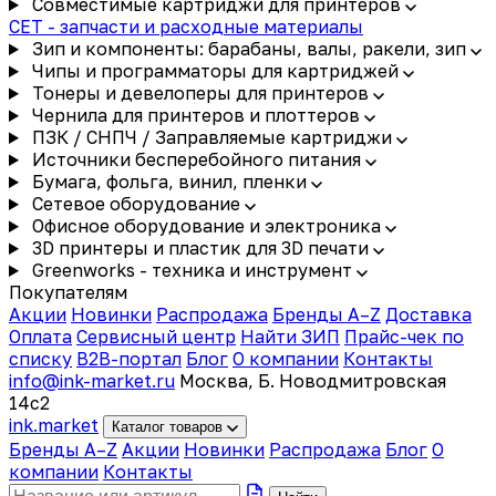
Совместимые картриджи для принтеров
CET - запчасти и расходные материалы
Зип и компоненты: барабаны, валы, ракели, зип
Чипы и программаторы для картриджей
Тонеры и девелоперы для принтеров
Чернила для принтеров и плоттеров
ПЗК / СНПЧ / Заправляемые картриджи
Источники бесперебойного питания
Бумага, фольга, винил, пленки
Сетевое оборудование
Офисное оборудование и электроника
3D принтеры и пластик для 3D печати
Greenworks - техника и инструмент
Покупателям
Акции
Новинки
Распродажа
Бренды A–Z
Доставка
Оплата
Сервисный центр
Найти ЗИП
Прайс-чек по
списку
B2B-портал
Блог
О компании
Контакты
info@ink-market.ru
Москва, Б. Новодмитровская
14с2
ink
.
market
Каталог товаров
Бренды A–Z
Акции
Новинки
Распродажа
Блог
О
компании
Контакты