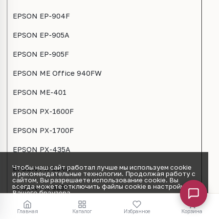
EPSON EP-904F
EPSON EP-905A
EPSON EP-905F
EPSON ME Office 940FW
EPSON ME-401
EPSON PX-1600F
EPSON PX-1700F
EPSON PX-435A
Чтобы наш сайт работал лучше мы используем cookie
EPSON PX-504A
и рекомендательные технологии. Продолжая работу с
сайтом, Вы разрешаете использование cookie. Вы
всегда можете отключить файлы cookie в настройках
EPSON PX-535F
Вашего браузера.
Принять
EPSON PX-605F
Главная
Каталог
Избранное
Корзина