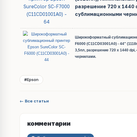
разрешение 720 x 1440 d
сублимационными черн
Широкоформатный сублимационны
F6000 (C11CD03001A0) - 44" (111
3,5пл, разрешение 720 x 1440 dp
чернилами.
#Epson
← Все статьи
комментарии