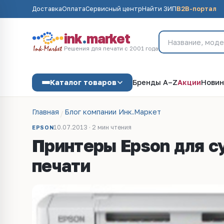
Доставка
Оплата
Сервисный центр
Найти ЗИП
B2B-портал
ink
.
market
Решения для печати с 2001 года
Каталог товаров
Бренды A–Z
Акции
Новин
Главная
Блог компании Инк.Маркет
10.07.2013 · 2 мин чтения
EPSON
Принтеры Epson для с
печати