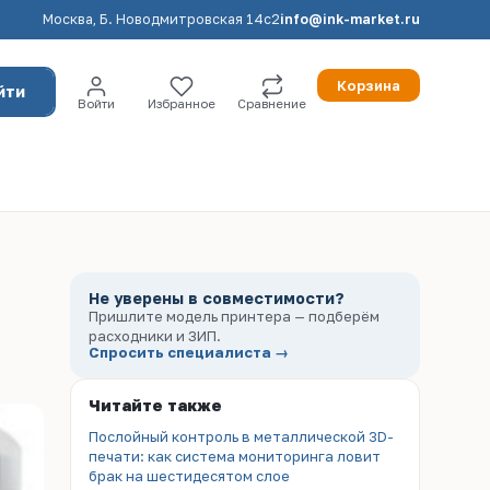
Москва, Б. Новодмитровская 14с2
info@ink-market.ru
Корзина
йти
Войти
Избранное
Сравнение
Не уверены в совместимости?
Пришлите модель принтера — подберём
расходники и ЗИП.
Спросить специалиста →
Читайте также
Послойный контроль в металлической 3D-
печати: как система мониторинга ловит
брак на шестидесятом слое