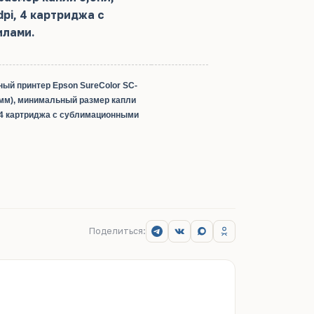
pi, 4 картриджа с
илами.
й принтер Epson SureColor SC-
8мм), минимальный размер капли
i, 4 картриджа с сублимационными
Поделиться: