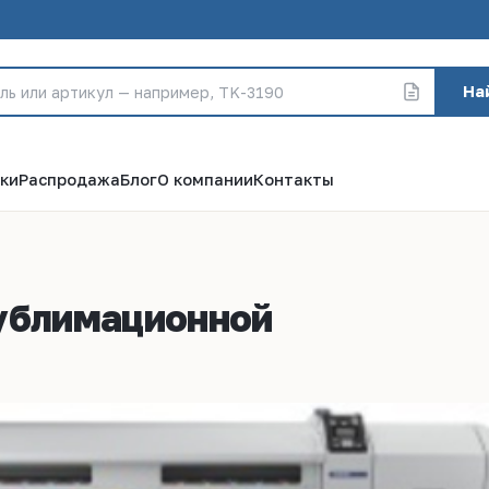
На
ки
Распродажа
Блог
О компании
Контакты
ублимационной