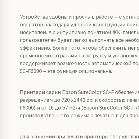
Устройства удобны и просты в работе — с устан
оператор благодаря удобной конструкции при
носителей. А с интуитивно понятной ЖК-панел
пользователям будет легко выполнять все необ
эффективно. Более того, чтобы обеспечить не
временными затратами на загрузку и установку,
поддерживает возможность автоматической под
SC-F6000 – эта функция опциональна.
Принтеры серии Epson SureColor SC-F обеспечив
разрешением до 720 х1440 dpi и скоростью печат
F6000) и от 16 до 57 м2/ч (Epson SureColor SC-F
производственного режима с печатью в два прох
Для экономии при печати принтеры оборудова