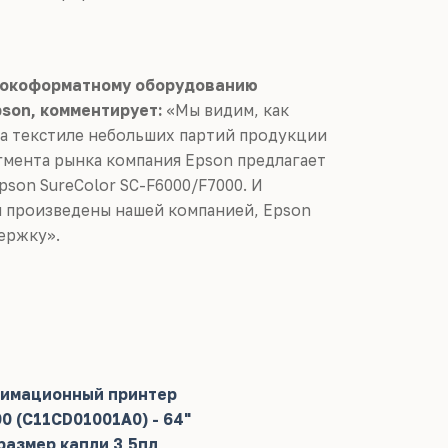
рокоформатному оборудованию
son, комментирует:
«Мы видим, как
а текстиле небольших партий продукции
егмента рынка компания Epson предлагает
son SureColor SC-F6000/F7000. И
и произведены нашей компанией, Epson
держку».
имационный принтер
0 (C11CD01001A0) - 64"
размер капли 3,5пл,