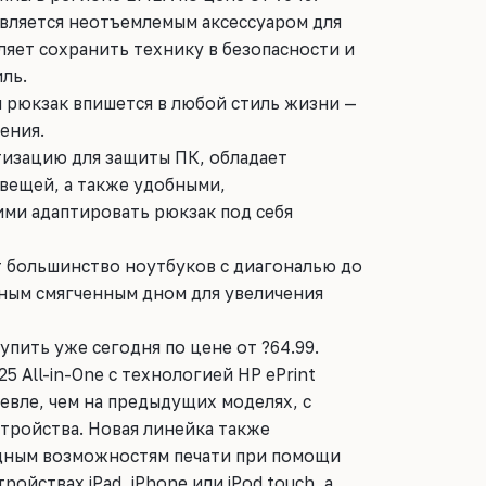
является неотъемлемым аксессуаром для
оляет сохранить технику в безопасности и
ль.
рюкзак впишется в любой стиль жизни —
ения.
изацию для защиты ПК, обладает
вещей, а также удобными,
ми адаптировать рюкзак под себя
т большинство ноутбуков с диагональю до
енным смягченным дном для увеличения
упить уже сегодня по цене от ?64.99.
5 All-in-One с технологией HP ePrint
шевле, чем на предыдущих моделях, с
тройства. Новая линейка также
одным возможностям печати при помощи
ройствах iPad, iPhone или iPod touch, а