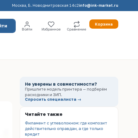
Москва, Б. Новодмитровская 14с2
info@ink-market.ru
Корзина
йти
Войти
Избранное
Сравнение
Не уверены в совместимости?
Пришлите модель принтера — подберём
расходники и ЗИП.
Спросить специалиста →
Читайте также
Филамент с углеволокном: где композит
действительно оправдан, а где только
вредит