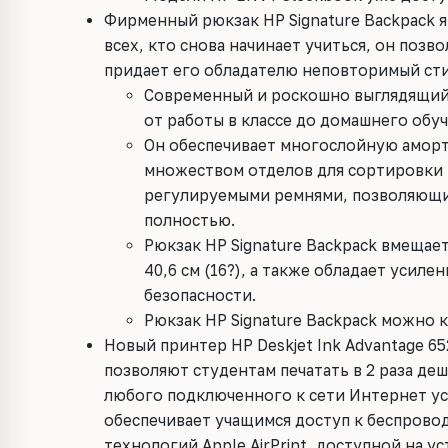
Фирменный рюкзак HP Signature Backpack 
всех, кто снова начинает учиться, он позв
придает его обладателю неповторимый сти
Современный и роскошно выглядящий 
от работы в классе до домашнего обуч
Он обеспечивает многослойную аморт
множеством отделов для сортировки 
регулируемыми ремнями, позволяющи
полностью.
Рюкзак HP Signature Backpack вмещае
40,6 см (16?), а также обладает усил
безопасности.
Рюкзак HP Signature Backpack можно к
Новый принтер HP Deskjet Ink Advantage 652
позволяют студентам печатать в 2 раза де
любого подключенного к сети Интернет ус
обеспечивает учащимся доступ к беспров
технологий Apple AirPrint, доступной на уст