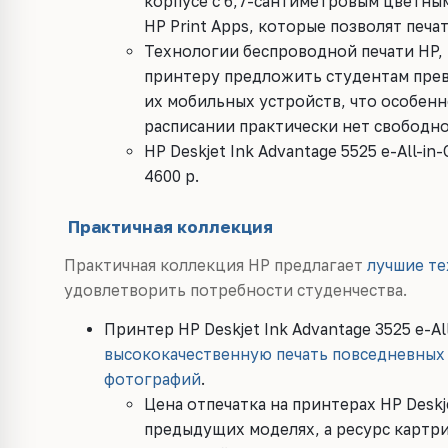
корпусе с
6,7-сантиметровым
цветным
HP Print Apps, которые позволят печа
Технологии беспроводной печати HP, 
принтеру предложить студентам прев
их мобильных устройств, что особенн
расписании практически нет свободн
HP Deskjet Ink Advantage 5525 e-All-i
4600 р.
Практичная коллекция
Практичная коллекция HP предлагает
лучшие те
удовлетворить потребности студенчества.
Принтер HP Deskjet Ink Advantage 3525 e-Al
высококачественную печать повседневных 
фотографий
.
Цена отпечатка на принтерах HP Deskje
предыдущих моделях, а ресурс картри