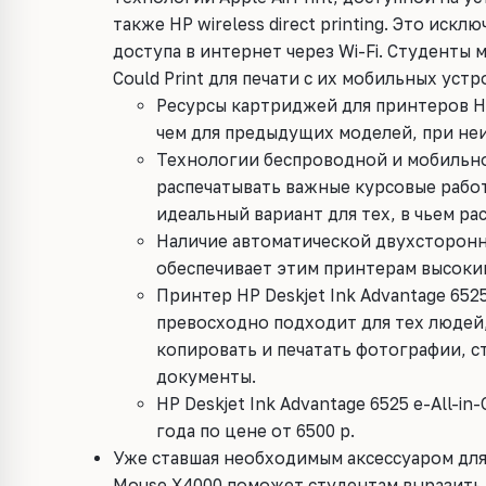
также HP wireless direct printing. Это ис
доступа в интернет через Wi-Fi. Студенты 
Could Print для печати с их мобильных устр
Ресурсы картриджей для принтеров HP 
чем для предыдущих моделей, при не
Технологии беспроводной и мобильно
распечатывать важные курсовые рабо
идеальный вариант для тех, в чьем р
Наличие автоматической двухсторонн
обеспечивает этим принтерам высоки
Принтер HP Deskjet Ink Advantage 652
превосходно подходит для тех людей
копировать и печатать фотографии, с
документы.
HP Deskjet Ink Advantage 6525 e-All-i
года по цене от 6500 р.
Уже ставшая необходимым аксессуаром для
Mouse X4000 поможет студентам выразить 