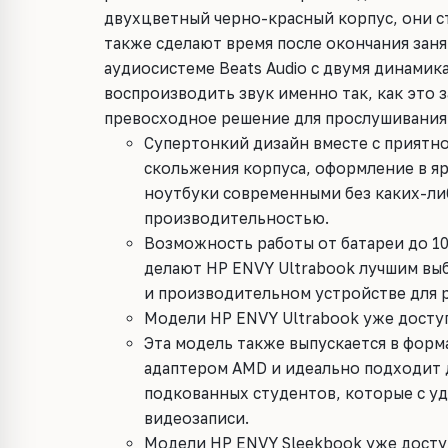
двухцветный черно-красный корпус, они с
также сделают время после окончания зан
аудиосистеме Beats Audio с двумя динамик
воспроизводить звук именно так, как это 
превосходное решение для прослушивания
Супертонкий дизайн вместе с приятн
скольжения корпуса, оформление в яр
ноутбуки современными без каких-ли
производительностью.
Возможность работы от батареи до 10
делают HP ENVY Ultrabook лучшим выб
и производительном устройстве для р
Модели HP ENVY Ultrabook уже доступ
Эта модель также выпускается в форм
адаптером AMD и идеально подходит 
подкованных студентов, которые с у
видеозаписи.
Модели HP ENVY Sleekbook уже доступ