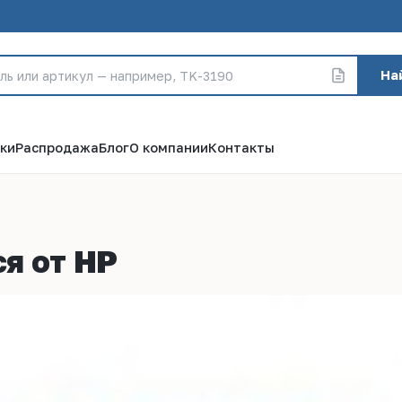
На
ки
Распродажа
Блог
О компании
Контакты
я от HP