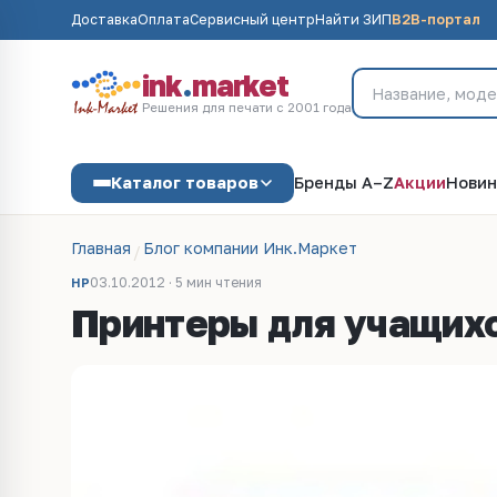
Доставка
Оплата
Сервисный центр
Найти ЗИП
B2B-портал
ink
.
market
Решения для печати с 2001 года
Каталог товаров
Бренды A–Z
Акции
Новин
Главная
Блог компании Инк.Маркет
03.10.2012 · 5 мин чтения
HP
Принтеры для учащихс