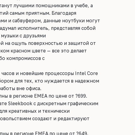
танут лучшими помощниками в учебе, а
ятий самым приятным. Благодаря
ами и сабвуфером, данные ноутбуки могут
задумал исполнитель, представляя собой
 музыки с друзьями
ой на ощупь поверхностью и защитой от
ком красном цвете — все это делает
бо компромиссов с
 часов и новейшие процессоры Intel Core
ором для тех, кто нуждается в надежном
аботы вне офиса.
ны в регионе EMEA по цене от ?699.
ате Sleekbook с дискретным графическим
для креативных и технически
довольствием создают и редактируют
ны в регионе EMEA по цене от ?649.