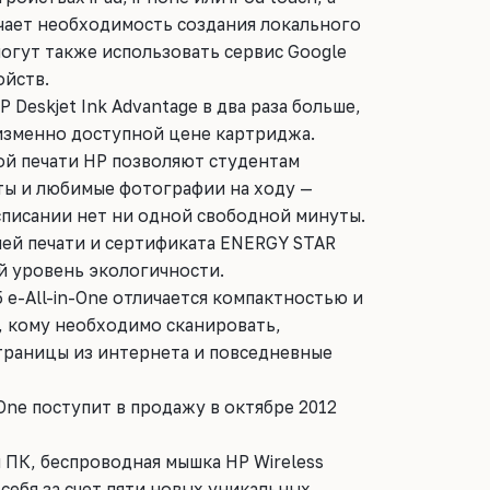
ключает необходимость создания локального
могут также использовать сервис Google
ойств.
Deskjet Ink Advantage в два раза больше,
изменно доступной цене картриджа.
й печати HP позволяют студентам
ты и любимые фотографии на ходу —
асписании нет ни одной свободной минуты.
ей печати и сертификата ENERGY STAR
й уровень экологичности.
5 e-All-in-One отличается компактностью и
, кому необходимо сканировать,
траницы из интернета и повседневные
n-One поступит в продажу в октябре 2012
 ПК, беспроводная мышка HP Wireless
себя за счет пяти новых уникальных