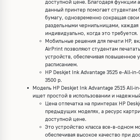
доступной цене. Благодаря функции 
данный принтер помогает студентам 
бумагу, одновременно сокращая свои
раздельными чернильницами, каждая 
индивидуально, когда это требуется.
Мобильные решения для печати HP, вк
AirPrint позволяют студентам печатат
устройств, обеспечивая повышенное у
расписанием.
HP Deskjet Ink Advantage 3525 e-All-i
3500 р.
Модель HP Deskjet Ink Advantage 2515 All-i
ищет простой в использовании и надежный
Цена отпечатка на принтерах HP Deskje
предыдущих моделях, а ресурс картри
доступной цене.
Это устройство класса все-в-одном м
обеспечивая высокое качество при до