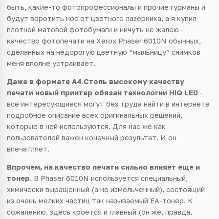
быть, какие-то фотопрофессионалы и прочие гурманы и
будут воротить нос от цветного лазерника, а я купил
плотной матовой фотобумаги и ничуть не жалею -
качество фотопечати на Xerox Phaser 6010N обычных,
сделанных на недорогую цветную “мыльницу” снимков
меня вполне устраивает.
Даже в формате A4.Столь высокому качеству
печати новый принтер обязан технологии HiQ LED
-
все интересующиеся могут без труда найти в интернете
подробное описание всех оригинальных решений,
которые в ней используются. Для нас же как
пользователей важен конечный результат. И он
впечатляет.
Впрочем, на качество печати сильно влияет еще и
тонер.
В Phaser 6010N используется специальный,
химически выращенный (а не измельченный), состоящий
из очень мелких частиц так называемый EA-тонер. К
сожалению, здесь кроется и главный (он же, правда,