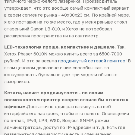
типичного черно-белого лазерника. Производитель
утверждает, что это вообще самый компактный вариант
в своем сегменте рынка - 40х30х23 см. По крайней мере,
я его поставил на то же место, где у меня раньше стоял
старенький Canon LB-810, и Xerox не потребовал
расширения пространства ни на сантиметр.
LED-технология проще, компактнее и дешевле.
Так,
Xerox Phaser 6010N можно купить всего за 6500-7000
рублей. И это за весьма
продвинутый сетевой принтер
! В
этом ценовом диапазоне с ним способны как-то
конкурировать буквально две-три модели обычных
лазерников.
Кстати, насчет продвинутости - по своим
возможностям принтер скорее стоило бы отнести к
офисным.
Достаточно один раз взглянуть на веб-
интерфейс его настроек, чтобы это понять. Оповещения
по e-mail, IPv6, LPR, WSD, Bonjour, SNMP, режим
администратора, доступ по IP-адресам и т. д. Есть где
развернуться специалисту (а есть и специальная