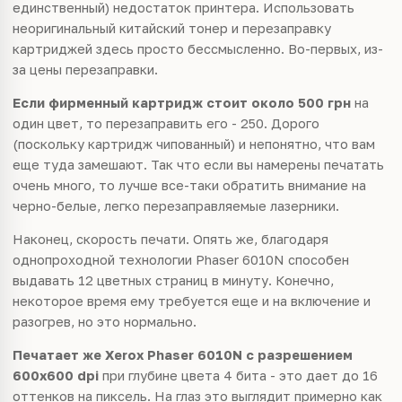
единственный) недостаток принтера. Использовать
неоригинальный китайский тонер и перезаправку
картриджей здесь просто бессмысленно. Во-первых, из-
за цены перезаправки.
Если фирменный картридж стоит около 500 грн
на
один цвет, то перезаправить его - 250. Дорого
(поскольку картридж чипованный) и непонятно, что вам
еще туда замешают. Так что если вы намерены печатать
очень много, то лучше все-таки обратить внимание на
черно-белые, легко перезаправляемые лазерники.
Наконец, скорость печати. Опять же, благодаря
однопроходной технологии Phaser 6010N способен
выдавать 12 цветных страниц в минуту. Конечно,
некоторое время ему требуется еще и на включение и
разогрев, но это нормально.
Печатает же Хеrох Phaser 6010N с разрешением
600x600 dpi
при глубине цвета 4 бита - это дает до 16
оттенков на пиксель. На глаз это выглядит примерно как