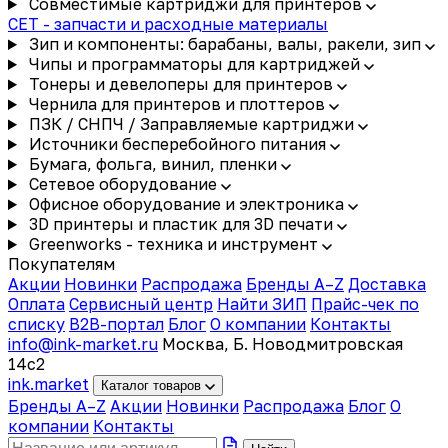
Совместимые картриджи для принтеров
CET - запчасти и расходные материалы
Зип и компоненты: барабаны, валы, ракели, зип
Чипы и программаторы для картриджей
Тонеры и девелоперы для принтеров
Чернила для принтеров и плоттеров
ПЗК / СНПЧ / Заправляемые картриджи
Источники бесперебойного питания
Бумага, фольга, винил, пленки
Сетевое оборудование
Офисное оборудование и электроника
3D принтеры и пластик для 3D печати
Greenworks - техника и инструмент
Покупателям
Акции
Новинки
Распродажа
Бренды A–Z
Доставка
Оплата
Сервисный центр
Найти ЗИП
Прайс-чек по
списку
B2B-портал
Блог
О компании
Контакты
info@ink-market.ru
Москва, Б. Новодмитровская
14с2
ink
.
market
Каталог товаров
Бренды A–Z
Акции
Новинки
Распродажа
Блог
О
компании
Контакты