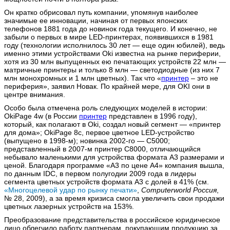
Он кратко обрисовал путь компании, упомянув наиболее
значимые ее инновации, начиная от первых японских
телефонов 1881 года до новинок года текущего. И конечно, не
забыли о первых в мире LED-принтерах, появившихся в 1981
году (технологии исполнилось 30 лет — еще один юбилей), ведь
именно этими устройствами Oki известна на рынке периферии,
хотя из 30 млн выпущенных ею печатающих устройств 22 млн —
матричные принтеры и только 8 млн — светодиодные (из них 7
млн монохромных и 1 млн цветных). Так что «
принтер
– это не
периферия», заявил Новак. По крайней мере, для OKI они в
центре внимания.
Особо была отмечена роль следующих моделей в истории:
OkiPage 4w (в России
принтер
представлен в 1996 году),
который, как полагают в Oki, создал новый сегмент — «принтер
для дома»; OkiPage 8c, первое цветное LED-устройство
(выпущено в 1998-м); новинка 2002-го — С5000;
представленный в 2007-м принтер С8000, отличающийся
небывало маленькими для устройства формата A3 размерами и
ценой. Благодаря программе «A3 по цене A4» компания вышла,
по данным IDC, в первом полугодии 2009 года в лидеры
сегмента цветных устройств формата A3 с долей в 41% (см.
«Многоцелевой удар по рынку печати»
,
Computerworld Россия
,
№ 28, 2009), а за время кризиса смогла увеличить свои продажи
цветных лазерных устройств на 153%.
Преобразование представительства в российское юридическое
лицо облегчило работу партнерам, покупающим продукцию за