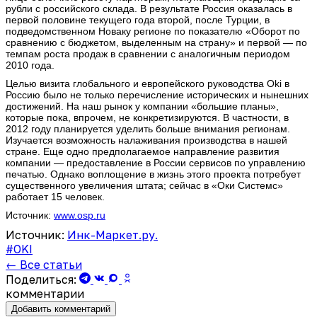
рубли с российского склада. В результате Россия оказалась в
первой половине текущего года второй, после Турции, в
подведомственном Новаку регионе по показателю «Оборот по
сравнению с бюджетом, выделенным на страну» и первой — по
темпам роста продаж в сравнении с аналогичным периодом
2010 года.
Целью визита глобального и европейского руководства Oki в
Россию было не только перечисление исторических и нынешних
достижений. На наш рынок у компании «большие планы»,
которые пока, впрочем, не конкретизируются. В частности, в
2012 году планируется уделить больше внимания регионам.
Изучается возможность налаживания производства в нашей
стране. Еще одно предполагаемое направление развития
компании — предоставление в России сервисов по управлению
печатью. Однако воплощение в жизнь этого проекта потребует
существенного увеличения штата; сейчас в «Оки Системс»
работает 15 человек.
Источник:
www.osp.ru
Источник:
Инк-Маркет.ру.
#OKI
← Все статьи
Поделиться:
комментарии
Добавить комментарий