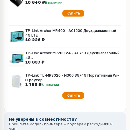
10 640 ₽
В наличии
Купить
TP-Link Archer MR400 - AC1200 Двухдиапазонный
4G LTE...
10 226 ₽
TP-Link Archer MR200 V4 - AC750 Двухдиапазонный
4G...
10 837 ₽
TP-Link TL-MR3020 - N300 3G/4G Портативный Wi-
Fi роутер...
1 760 ₽
В наличии
Купить
Не уверены в совместимости?
Пришлите модель принтера — подберём расходники и
ЗИП.