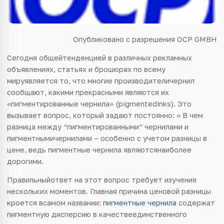
Опубликовано с разрешения OCP GMBH
Сегодня общейтенденцией в различных рекламных
объявлениях, статьях и брошюрах по всему
мируявляется то, что многие производителичернил
сообщают, какими прекрасными являются их
«пигментированные чернила» (
pigmentedinks
).
Это
вызывает вопрос, который задают постоянно: « В чем
разница между “пигментированными” чернилами и
пигментнымичернилами – особенно с учетом разницы в
цене, ведь пигментные чернила являютсянаиболее
дорогими.
Правильныйответ на этот вопрос требует изучения
нескольких моментов. Главная причина ценовой разницы
кроется всамом названии:
пигментные чернила
содержат
пигментную дисперсию в качествеединственного