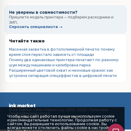
Не уверены в совместимости?
Пришлите модель принтера — подберём расходники и
ЗИП.
Спросить специалиста →
Читайте также
Масочная засветка в фотополимерной печати: почему
время слоя перестало зависеть от площади
Почему два одинаковых принтера печатают по-разному:
шум между машинами и калибровка парка
Расширенный цветовой охват и неоновые краски: как
устроена сепарация спецэффектов в цифровой печати
ink
.
market
© ink.market / Инк-Маркет.ру, 2001–2026 ·
Политика
конфиденциальности
Чтобы наш сайт работал лучше мы используем cookie
info@ink-market.ru
·
+7 (495) 565-31-09
и рекомендательные технологии. Продолжая работу с
сайтом, Вы разрешаете использование cookie. Вы
всегда можете отключить файлы cookie в настройках