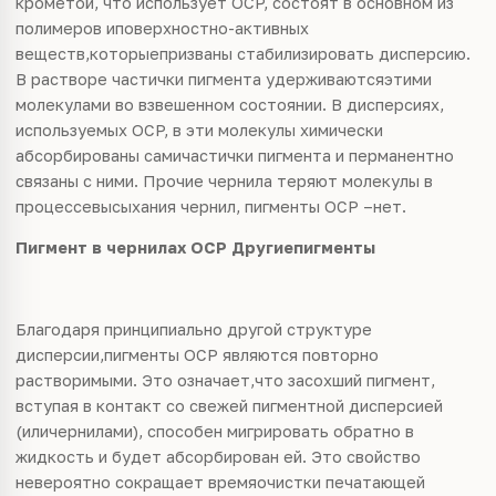
крометой, что использует OCP, состоят в основном из
полимеров иповерхностно-активных
веществ,которыепризваны стабилизировать дисперсию.
В растворе частички пигмента удерживаютсяэтими
молекулами во взвешенном состоянии. В дисперсиях,
используемых OCP, в эти молекулы химически
абсорбированы самичастички пигмента и перманентно
связаны с ними. Прочие чернила теряют молекулы в
процессевысыхания чернил, пигменты OCP –нет.
Пигмент в чернилах OCP
Другиепигменты
Благодаря принципиально другой структуре
дисперсии,пигменты OCP являются повторно
растворимыми. Это означает,что засохший пигмент,
вступая в контакт со свежей пигментной дисперсией
(иличернилами), способен мигрировать обратно в
жидкость и будет абсорбирован ей. Это свойство
невероятно сокращает времяочистки печатающей