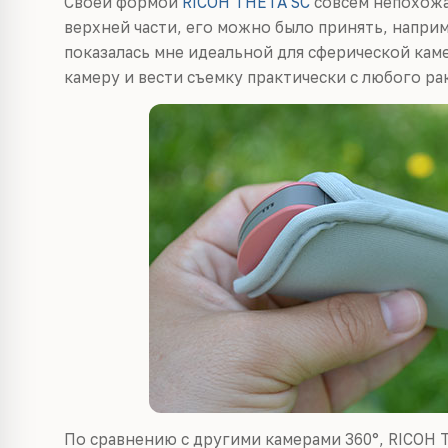
Своей формой
RICOH THETA SC
совсем непохожа 
верхней части, его можно было принять, наприм
показалась мне идеальной для сферической кам
камеру и вести съемку практически с любого ра
По сравнению с другими камерами 360°, RICOH 