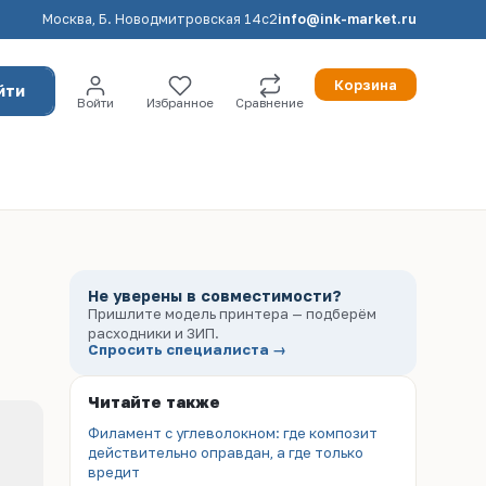
Москва, Б. Новодмитровская 14с2
info@ink-market.ru
Корзина
йти
Войти
Избранное
Сравнение
Не уверены в совместимости?
Пришлите модель принтера — подберём
расходники и ЗИП.
Спросить специалиста →
Читайте также
Филамент с углеволокном: где композит
действительно оправдан, а где только
вредит