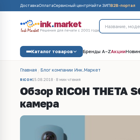
Доставка
Оплата
Сервисный центр
Найти ЗИП
B2B-портал
ink
.
market
Решения для печати с 2001 года
Каталог товаров
Бренды A–Z
Акции
Новин
Главная
Блог компании Инк.Маркет
15.08.2018 · 8 мин чтения
RICOH
Обзор RICOH THETA SC
камера