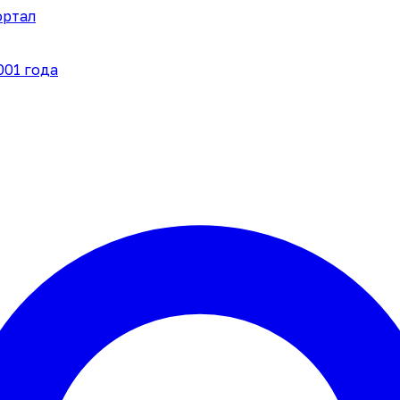
ортал
001 года