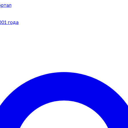
ортал
001 года