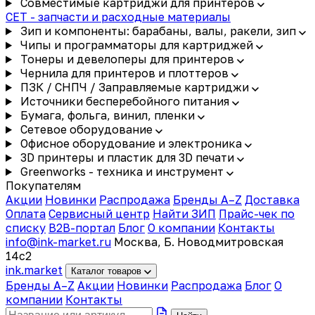
Совместимые картриджи для принтеров
CET - запчасти и расходные материалы
Зип и компоненты: барабаны, валы, ракели, зип
Чипы и программаторы для картриджей
Тонеры и девелоперы для принтеров
Чернила для принтеров и плоттеров
ПЗК / СНПЧ / Заправляемые картриджи
Источники бесперебойного питания
Бумага, фольга, винил, пленки
Сетевое оборудование
Офисное оборудование и электроника
3D принтеры и пластик для 3D печати
Greenworks - техника и инструмент
Покупателям
Акции
Новинки
Распродажа
Бренды A–Z
Доставка
Оплата
Сервисный центр
Найти ЗИП
Прайс-чек по
списку
B2B-портал
Блог
О компании
Контакты
info@ink-market.ru
Москва, Б. Новодмитровская
14с2
ink
.
market
Каталог товаров
Бренды A–Z
Акции
Новинки
Распродажа
Блог
О
компании
Контакты