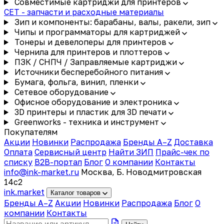
Совместимые картриджи для принтеров
CET - запчасти и расходные материалы
Зип и компоненты: барабаны, валы, ракели, зип
Чипы и программаторы для картриджей
Тонеры и девелоперы для принтеров
Чернила для принтеров и плоттеров
ПЗК / СНПЧ / Заправляемые картриджи
Источники бесперебойного питания
Бумага, фольга, винил, пленки
Сетевое оборудование
Офисное оборудование и электроника
3D принтеры и пластик для 3D печати
Greenworks - техника и инструмент
Покупателям
Акции
Новинки
Распродажа
Бренды A–Z
Доставка
Оплата
Сервисный центр
Найти ЗИП
Прайс-чек по
списку
B2B-портал
Блог
О компании
Контакты
info@ink-market.ru
Москва, Б. Новодмитровская
14с2
ink
.
market
Каталог товаров
Бренды A–Z
Акции
Новинки
Распродажа
Блог
О
компании
Контакты