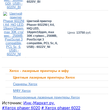
6020V_BI
Цветной принтер
Phaser 6022NI ( A4,
HiQ LED,
18ppm/18ppm, max
Цена:
13750
руб.
30K стр/мес., 256MB,
PostScript 3
compatible, PCL 5c, 6,
USB) - 6022V_NI
Xerox - лазерные принтеры и мфу
Цветные лазерные принтеры Xerox
Сканеры Xerox
МФУ Xerox
Монохромные лазерные принтеры Xerox
Источник:
Инк-Маркет.ру.
#Xerox phaser 6020
# Xerox phaser 6022