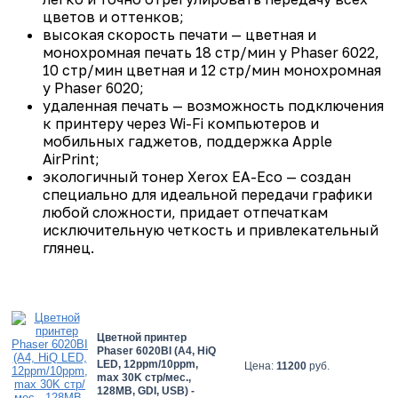
цветов и оттенков;
высокая скорость печати — цветная и
монохромная печать 18 стр/мин у Phaser 6022,
10 стр/мин цветная и 12 стр/мин монохромная
у Phaser 6020;
удаленная печать — возможность подключения
к принтеру через Wi-Fi компьютеров и
мобильных гаджетов, поддержка Apple
AirPrint;
экологичный тонер Xerox EA-Eco — создан
специально для идеальной передачи графики
любой сложности, придает отпечаткам
исключительную четкость и привлекательный
глянец.
Цветной принтер
Phaser 6020BI (A4, HiQ
LED, 12ppm/10ppm,
Цена:
11200
руб.
max 30K стр/мес.,
128MB, GDI, USB) -