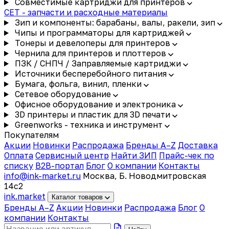
Совместимые картриджи для принтеров
CET - запчасти и расходные материалы
Зип и компоненты: барабаны, валы, ракели, зип
Чипы и программаторы для картриджей
Тонеры и девелоперы для принтеров
Чернила для принтеров и плоттеров
ПЗК / СНПЧ / Заправляемые картриджи
Источники бесперебойного питания
Бумага, фольга, винил, пленки
Сетевое оборудование
Офисное оборудование и электроника
3D принтеры и пластик для 3D печати
Greenworks - техника и инструмент
Покупателям
Акции
Новинки
Распродажа
Бренды A–Z
Доставка
Оплата
Сервисный центр
Найти ЗИП
Прайс-чек по
списку
B2B-портал
Блог
О компании
Контакты
info@ink-market.ru
Москва, Б. Новодмитровская
14с2
ink
.
market
Каталог товаров
Бренды A–Z
Акции
Новинки
Распродажа
Блог
О
компании
Контакты