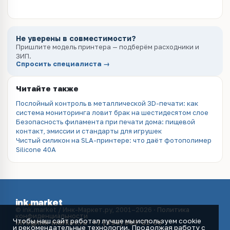
Не уверены в совместимости?
Пришлите модель принтера — подберём расходники и
ЗИП.
Спросить специалиста →
Читайте также
Послойный контроль в металлической 3D-печати: как
система мониторинга ловит брак на шестидесятом слое
Безопасность филамента при печати дома: пищевой
контакт, эмиссии и стандарты для игрушек
Чистый силикон на SLA-принтере: что даёт фотополимер
Silicone 40A
ink
.
market
© ink.market / Инк-Маркет.ру, 2001–2026 ·
Политика
конфиденциальности
Чтобы наш сайт работал лучше мы используем cookie
info@ink-market.ru
·
+7 (495) 565-31-09
и рекомендательные технологии. Продолжая работу с