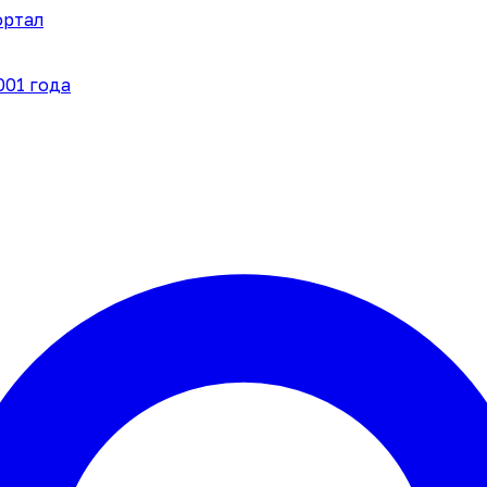
ортал
001 года