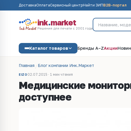
Доставка
Оплата
Сервисный центр
Найти ЗИП
B2B-портал
ink
.
market
Решения для печати с 2001 года
Каталог товаров
Бренды A–Z
Акции
Новин
Главная
Блог компании Инк.Маркет
02.07.2015 · 1 мин чтения
EIZO
Медицинские мониторы
доступнее