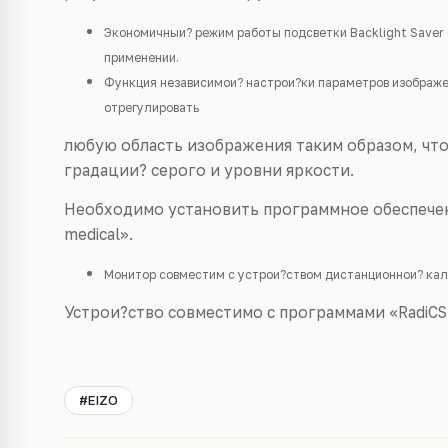
Экономичныи? режим работы подсветки Backlight Saver
применении.
Функция независимои? настрои?ки параметров изображени
отрегулировать
любую область изображения таким образом, чт
градации? серого и уровни яркости.
Необходимо установить программное обеспечен
medical».
Монитор совместим с устрои?ством дистанционнои? кал
Устрои?ство совместимо с программами «RadiCS» 
#EIZO