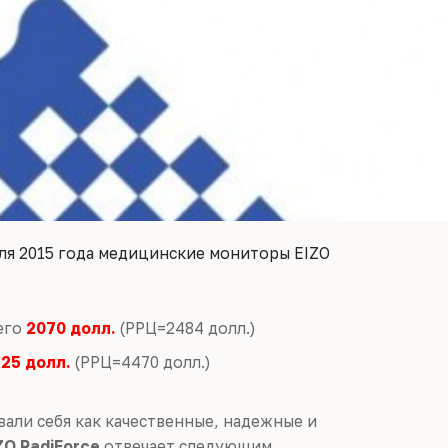
еля 2015 года медицинские мониторы EIZO
его
2070 долл.
(РРЦ=2484 долл.)
25 долл.
(РРЦ=4470 долл.)
али себя как качественные, надежные и
ZO RadiForce
отвечает следующим