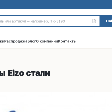
На
ки
Распродажа
Блог
О компании
Контакты
 Eizo стали