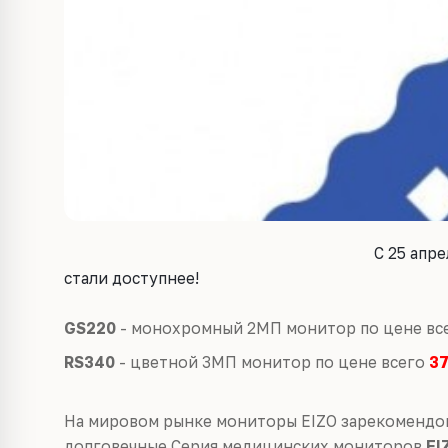
C 25 апр
стали доступнее!
GS220
- монохромный 2МП монитор по цене вс
RS340
- цветной 3МП монитор по цене всего
37
На мировом рынке мониторы EIZO зарекомендов
долговечные.Серия медицинских мониторов
EI