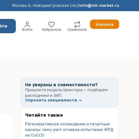
Москва, Б. Новодмитровская 14с2
info@ink-market.ru
Корзина
йти
Войти
Избранное
Сравнение
Не уверены в совместимости?
Пришлите модель принтера — подберём
расходники и ЗИП.
Спросить специалиста →
Читайте также
Регенеративное охлаждение и печатные
каналы: чему учит огневое испытание ЖРД
из CuCrZr