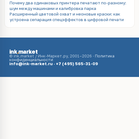
Почему два одинаковых принтера печатают по-разному:
шум между машинами и калибровка парка
Расширенный цветовой охват и неоновые краски: как
устроена сепарация спецэффектов в цифровой печати
ink
.
market
© ink.market / Инк-Маркет.ру, 2001–2026 ·
Политика
конфиденциальности
info@ink-market.ru
·
+7 (495) 565-31-09