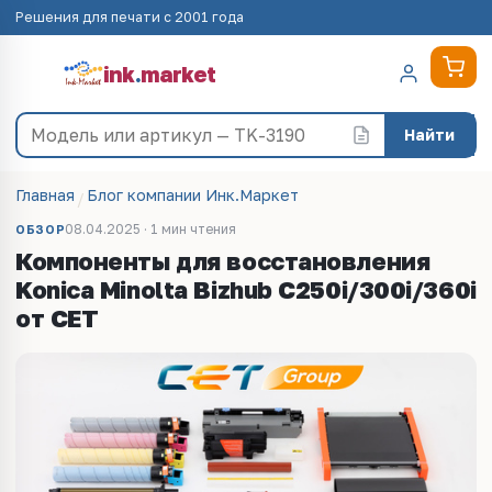
Решения для печати с 2001 года
ink
.
market
Найти
Главная
Блог компании Инк.Маркет
08.04.2025 · 1 мин чтения
ОБЗОР
Компоненты для восстановления
Konica Minolta Bizhub C250i/300i/360i
от CET