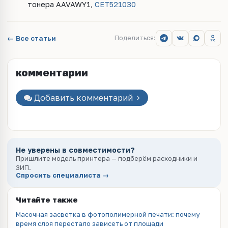
тонера
AAVAWY
1,
CET
521030
← Все статьи
Поделиться:
комментарии
Добавить комментарий
Не уверены в совместимости?
Пришлите модель принтера — подберём расходники и
ЗИП.
Спросить специалиста →
Читайте также
Масочная засветка в фотополимерной печати: почему
время слоя перестало зависеть от площади