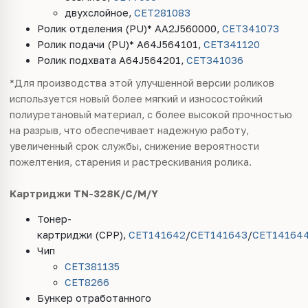
двухслойное,
CET281083
Ролик отделения (
PU)* AA
2
J
560000,
CET
341073
Ролик подачи (
PU
)* A64J564101,
CET341120
Ролик подхвата
A64J564201
,
CET341036
*Для производства этой улучшенной версии роликов
используется новый более мягкий и износостойкий
полиуретановый материал, с более высокой прочностью
на разрыв, что обеспечивает надежную работу,
увеличенный срок службы, снижение вероятности
пожелтения, старения и растрескивания ролика.
Картриджи TN-328K/C/M/Y
Тонер-
картридж
и
(
CPP
),
CET
141642
/
CET
141643
/
CET
14164
Чип
CET
381135
CET8266
Бункер отработанного