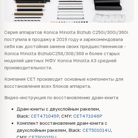
Серия аппаратов Konica Minolta Bizhub C250i/300i/360i
поступила в продажу в 2019 году и зарекомендовала
себя как достойная замена своих предшественников -
Konica Minolta
Bizhub
C258/308/368 и более старых
моделей цветных МФУ Konica Minolta A3 средней
производительности.
Компания
CET
производит основные компоненты для
восстановления всех блоков аппарата.
Видео-инструкция по восстановлению драм-юнита
Драм-юниты с двухслойным ракелем,
Black:
CET471045P
, CMY:
CET471046P
Комплект восстановления драм-юнита c
двухслойным ракелем, Black:
CET501014U
,
CMY:
CET501015U