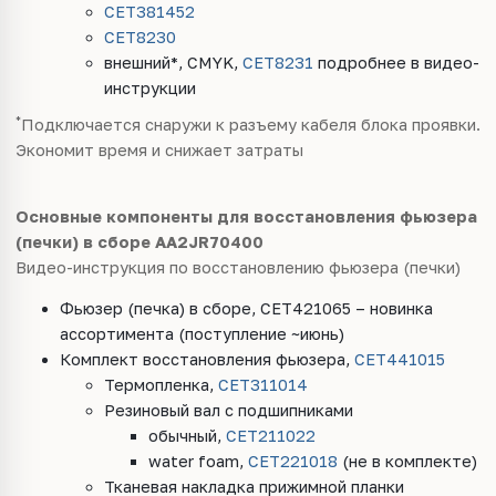
CET381452
CET8230
внешний*, CMYK,
CET8231
подробнее в
видео-
инструкции
*
Подключается снаружи к разъему кабеля блока проявки.
Экономит время и снижает затраты
Основные компоненты для восстановления фьюзера
(печки) в сборе
AA2JR70400
Видео-инструкция по восстановлению фьюзера (печки)
Фьюзер (печка) в сборе, CET421065 –
новинка
ассортимента (поступление ~июнь)
Комплект восстановления фьюзера,
CET441015
Термопленка,
CET311014
Резиновый вал с подшипниками
обычный,
CET211022
water foam,
CET221018
(
не в комплекте)
Тканевая накладка прижимной планки