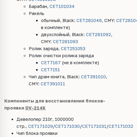
Барабан,
CET101034
Ракель
обычный,
Black
:
CET
281046
,
CMY
:
CET
2810
в комплекте)
двухслойный, Black:
CET281092
,
CMY:
CET281093
Ролик заряда,
CET251053
Ролик очистки ролика заряда
CET7167
(
не в комплекте)
CET7151
Чип драм-юнита, Black:
CET391010
,
CMY:
CET391011
Компоненты для
восстановления блоков-
проявки
D
V
-214K
Девелопер 210г, 1000000
стр.,
CET171029
/
CET171030
/
CET171031
/
CET171032
Чип блока проявки