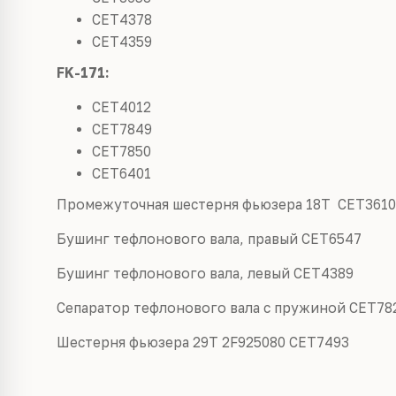
CET4378
CET4359
FK-171:
CET4012
CET7849
CET7850
CET6401
Промежуточная шестерня фьюзера 18T CET3610
Бушинг тефлонового вала, правый CET6547
Бушинг тефлонового вала, левый CET4389
Сепаратор тефлонового вала с пружиной
CET78
Шестерня фьюзера 29T
2F925080 CET7493