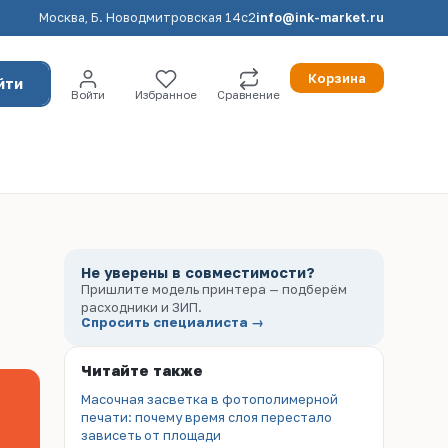
Москва, Б. Новодмитровская 14с2
info@ink-market.ru
Корзина
йти
Войти
Избранное
Сравнение
Не уверены в совместимости?
Пришлите модель принтера — подберём
расходники и ЗИП.
Спросить специалиста →
Читайте также
Масочная засветка в фотополимерной
печати: почему время слоя перестало
зависеть от площади