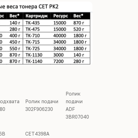
Ролик
подхвата
Ролик подачи
подачи
80
302F906230
ADF
3BR07040
6B
CET4398A