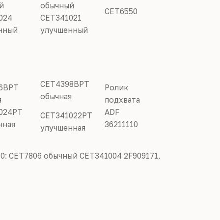
̆
обычный
CET6550
024
CET341021
нный
улучшенный
CET4398BPT
6BPT
Ролик
обычная
я
подхвата
024PT
ADF
CET341022PT
нная
36211110
улучшенная
30: CET7806
обычный
CET341004
2F909171,