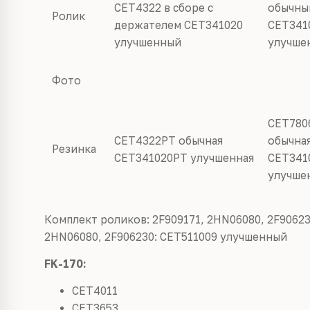
CET4322
в сборе с
обычныи
Ролик
держателем
CET341020
CET341
улучшенный
улучше
Фото
CET780
CET4322PT
обычная
обычна
Резинка
CET341020PT
улучшенная
CET341
улучше
Комплект роликов: 2F909171, 2HN06080, 2F9062
2HN06080, 2F906230: CET511009
улучшенный
FK-170:
CET4011
CET3653