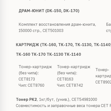
ДРАМ-ЮНИТ
(DK-150, DK-170)
Комплект восстановления драм
-
юнита,
Ба
150000 стр.,
CET501003
ст
КАРТРИДЖ (TK-160, TK-170, TK-1130, TK-1140
TK-160 TK-170 TK-1130 TK-1140
Тонер
-
картридж
Тонер
-
картридж
Тонер
-
(без чипа):
(без чипа):
картри
CET8173
CET8163
CET890
Чип:
CET8760
Чип:
CET8742
Тонер PK2
, 1кг/бут, (унив.), CET54981000
Совместимость и заправочные веса тонера
CET 