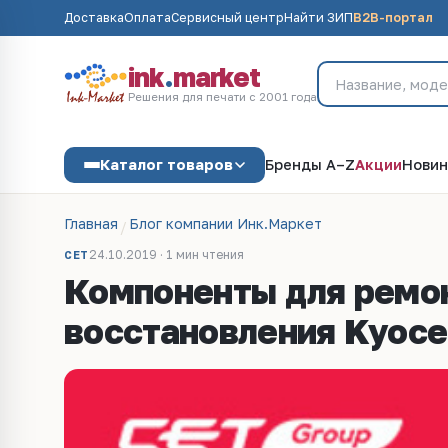
Доставка
Оплата
Сервисный центр
Найти ЗИП
B2B-портал
ink
.
market
Решения для печати с 2001 года
Каталог товаров
Бренды A–Z
Акции
Новин
Главная
Блог компании Инк.Маркет
24.10.2019 · 1 мин чтения
CET
Компоненты для ремон
восстановления Kyoce