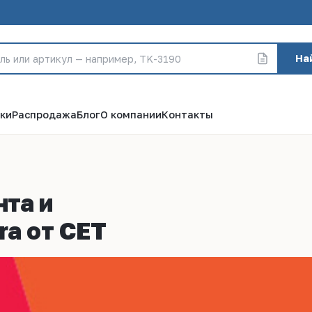
На
ки
Распродажа
Блог
О компании
Контакты
та и
ra от СЕТ