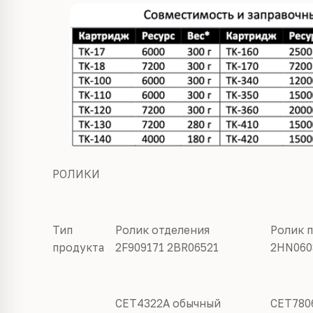
РОЛИКИ
Тип
Ролик отделения
Ролик 
продукта
2F909171 2BR06521
2HN060
CET4322A
обычный
CET780