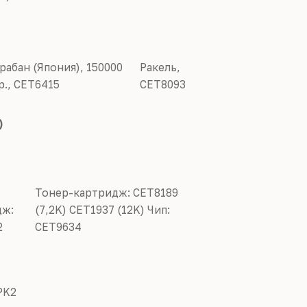
рабан (Япония),
150
000
Ракель,
р.,
CET6415
CET8093
)
Тонер
-
картридж
: CET8189
дж:
(7,2K) CET1937 (12K)
Чип:
2
CET9634
PK2