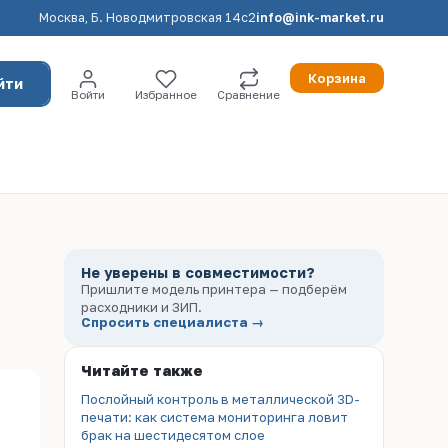
Москва, Б. Новодмитровская 14с2
info@ink-market.ru
Корзина
йти
Войти
Избранное
Сравнение
Не уверены в совместимости?
Пришлите модель принтера — подберём
расходники и ЗИП.
Спросить специалиста →
Читайте также
Послойный контроль в металлической 3D-
печати: как система мониторинга ловит
брак на шестидесятом слое