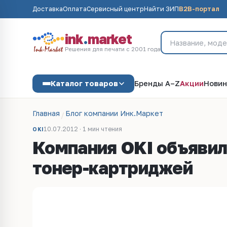
Доставка
Оплата
Сервисный центр
Найти ЗИП
B2B-портал
ink
.
market
Решения для печати с 2001 года
Каталог товаров
Бренды A–Z
Акции
Новин
Главная
Блог компании Инк.Маркет
10.07.2012 · 1 мин чтения
OKI
Компания OKI объявил
тонер-картриджей