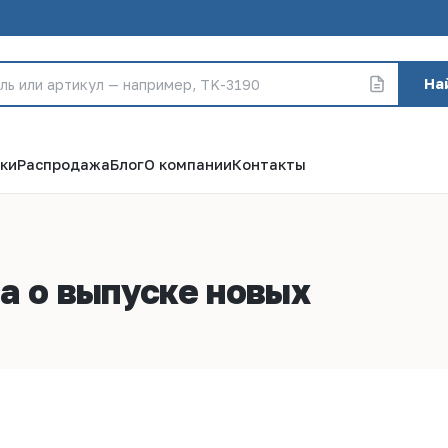
На
ки
Распродажа
Блог
О компании
Контакты
а о выпуске новых