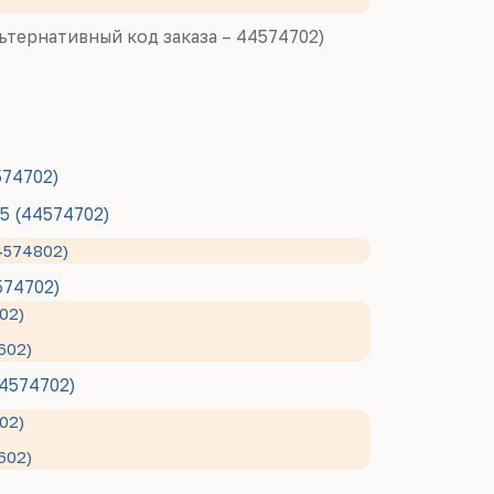
льтернативный код заказа – 44574702)
574702)
5 (44574702)
4574802)
574702)
02)
602)
4574702)
02)
602)