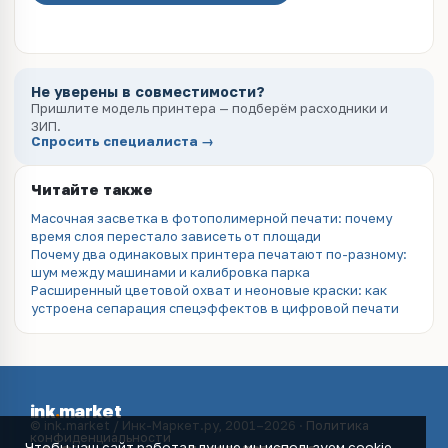
Не уверены в совместимости?
Пришлите модель принтера — подберём расходники и
ЗИП.
Спросить специалиста →
Читайте также
Масочная засветка в фотополимерной печати: почему
время слоя перестало зависеть от площади
Почему два одинаковых принтера печатают по-разному:
шум между машинами и калибровка парка
Расширенный цветовой охват и неоновые краски: как
устроена сепарация спецэффектов в цифровой печати
ink
.
market
© ink.market / Инк-Маркет.ру, 2001–2026 ·
Политика
конфиденциальности
Чтобы наш сайт работал лучше мы используем cookie