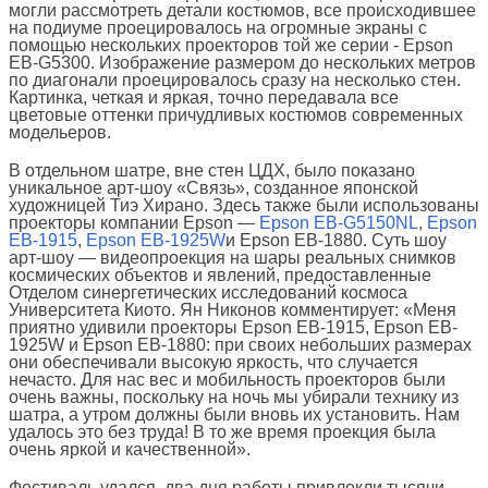
могли рассмотреть детали костюмов, все происходившее
на подиуме проецировалось на огромные экраны с
помощью нескольких проекторов той же серии - Epson
EB-G5300. Изображение размером до нескольких метров
по диагонали проецировалось сразу на несколько стен.
Картинка, четкая и яркая, точно передавала все
цветовые оттенки причудливых костюмов современных
модельеров.
В отдельном шатре, вне стен ЦДХ, было показано
уникальное арт-шоу «Связь», созданное японской
художницей Тиэ Хирано. Здесь также были использованы
проекторы компании Epson —
Epson EB-G5150NL
,
Epson
EB-1915
,
Epson EB-1925W
и Epson EB-1880. Суть шоу
арт-шоу — видеопроекция на шары реальных снимков
космических объектов и явлений, предоставленные
Отделом синергетических исследований космоса
Университета Киото. Ян Никонов комментирует: «Меня
приятно удивили проекторы Epson EB-1915, Epson EB-
1925W и Epson EB-1880: при своих небольших размерах
они обеспечивали высокую яркость, что случается
нечасто. Для нас вес и мобильность проекторов были
очень важны, поскольку на ночь мы убирали технику из
шатра, а утром должны были вновь их установить. Нам
удалось это без труда! В то же время проекция была
очень яркой и качественной».
Фестиваль удался, два дня работы привлекли тысячи