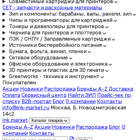
Совместимые картриджи для принтеров
CET - запчасти и расходные материалы
Зип и компоненты: барабаны, валы, ракели, зип
Чипы и программаторы для картриджей
Тонеры и девелоперы для принтеров
Чернила для принтеров и плоттеров
ПЗК / СНПЧ / Заправляемые картриджи
Источники бесперебойного питания
Бумага, фольга, винил, пленки
Сетевое оборудование
Офисное оборудование и электроника
3D принтеры и пластик для 3D печати
Greenworks - техника и инструмент
Покупателям
Акции
Новинки
Распродажа
Бренды A–Z
Доставка
Оплата
Сервисный центр
Найти ЗИП
Прайс-чек по
списку
B2B-портал
Блог
О компании
Контакты
info@ink-market.ru
Москва, Б. Новодмитровская
14с2
ink
.
market
Каталог товаров
Бренды A–Z
Акции
Новинки
Распродажа
Блог
О
компании
Контакты