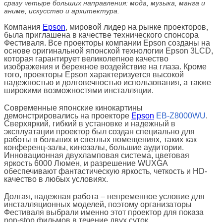
сразу четыре больших направления: мода, музыка, манга и
аниме, искусство и архитектура.
Компания
Epson
, мировой лидер на рынке проекторов,
была приглашена в качестве технического спонсора
Фестиваля. Все проекторы компании Epson созданы на
основе оригинальной японской технологии Epson 3LCD,
которая гарантирует великолепное качество
изображения и бережное воздействие на глаза. Кроме
того, проекторы Epson характеризуется высокой
надежностью и долговечностью использования, а также
широкими возможностями инсталляции.
Современные японские кинокартины
демонстрировались на проекторе
Epson
EB-Z8000WU
.
Сверхяркий, гибкий в установке и надежный в
эксплуатации проектор был создан специально для
работы в больших и светлых помещениях, таких как
конференц-залы, кинозалы, большие аудитории.
Инновационная двухламповая система, цветовая
яркость 6000 Люмен, и разрешение WUXGA
обеспечивают фантастическую яркость, четкость и HD-
качество в любых условиях.
Долгая, надежная работа – непременное условие для
инсталляционных моделей, поэтому организаторы
Фестиваля выбрали именно этот проектор для показа
non-stop фильмов в течение двух суток.