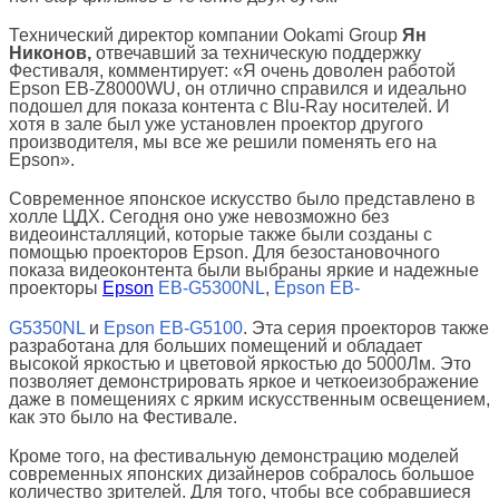
Технический директор компании Ookami Group
Ян
Никонов,
отвечавший за техническую поддержку
Фестиваля, комментирует: «Я очень доволен работой
Epson EB-Z8000WU, он отлично справился и идеально
подошел для показа контента с Blu-Ray носителей. И
хотя в зале был уже установлен проектор другого
производителя, мы все же решили поменять его на
Epson».
Современное японское искусство было представлено в
холле ЦДХ. Сегодня оно уже невозможно без
видеоинсталляций, которые также были созданы с
помощью проекторов Epson. Для безостановочного
показа видеоконтента были выбраны яркие и надежные
проекторы
Epson
EB-G5300NL
,
Epson EB-
G5350NL
и
Epson EB-G5100
. Эта серия проекторов также
разработана для больших помещений и обладает
высокой яркостью и цветовой яркостью до 5000Лм. Это
позволяет демонстрировать яркое и четкоеизображение
даже в помещениях с ярким искусственным освещением,
как это было на Фестивале.
Кроме того, на фестивальную демонстрацию моделей
современных японских дизайнеров собралось большое
количество зрителей. Для того, чтобы все собравшиеся