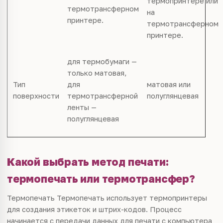
термопринтере или
термотрансферном
на
принтере.
термотрансферном
принтере.
для термобумаги —
только матовая,
Тип
для
матовая или
поверхности
термотрансферной
полуглянцевая
ленты —
полуглянцевая
Какой выбрать метод печати:
термопечать или термотрансфер?
Термопечать Термопечать использует термопринтеры
для создания этикеток и штрих-кодов. Процесс
начинается с передачи данных для печати с компьютера