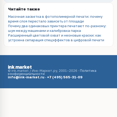
Читайте также
Масочная засветка в фотополимерной печати: почему
время слоя перестало зависеть от площади
Почему два одинаковых принтера печатают по-разному:
шум между машинами и калибровка парка
Расширенный цветовой охват и неоновые краски: как
устроена сепарация спецэффектов в цифровой печати
ink
.
market
© ink.market / Инк-Маркет.ру, 2001–2026 ·
Политика
конфиденциальности
info@ink-market.ru
·
+7 (495) 565-31-09