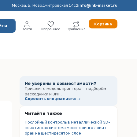
Москва, Б. Новодмитровская 14с2
info@ink-market.ru
Корзина
йти
Войти
Избранное
Сравнение
Не уверены в совместимости?
Пришлите модель принтера — подберём
расходники и ЗИП.
Спросить специалиста →
Читайте также
Послойный контроль в металлической 3D-
печати: как система мониторинга ловит
брак на шестидесятом слое