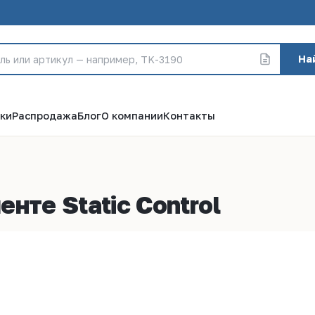
На
ки
Распродажа
Блог
О компании
Контакты
нте Static Control