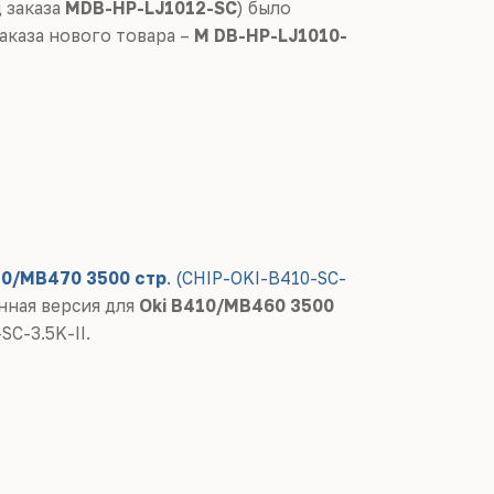
д заказа
MDB-HP-LJ1012-SC
) было
заказа нового товара –
M DB-HP-LJ1010-
410/MB470
3500 стр
. (CHIP-OKI-B410-SC-
нная версия для
Oki B410/MB460
3500
C-3.5K-II.