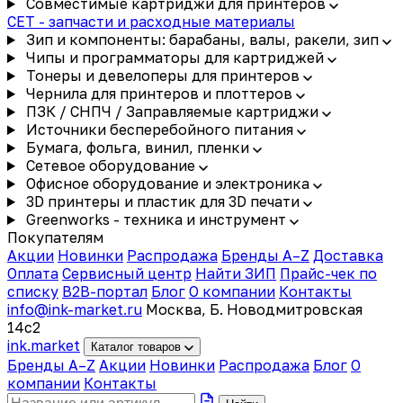
Совместимые картриджи для принтеров
CET - запчасти и расходные материалы
Зип и компоненты: барабаны, валы, ракели, зип
Чипы и программаторы для картриджей
Тонеры и девелоперы для принтеров
Чернила для принтеров и плоттеров
ПЗК / СНПЧ / Заправляемые картриджи
Источники бесперебойного питания
Бумага, фольга, винил, пленки
Сетевое оборудование
Офисное оборудование и электроника
3D принтеры и пластик для 3D печати
Greenworks - техника и инструмент
Покупателям
Акции
Новинки
Распродажа
Бренды A–Z
Доставка
Оплата
Сервисный центр
Найти ЗИП
Прайс-чек по
списку
B2B-портал
Блог
О компании
Контакты
info@ink-market.ru
Москва, Б. Новодмитровская
14с2
ink
.
market
Каталог товаров
Бренды A–Z
Акции
Новинки
Распродажа
Блог
О
компании
Контакты