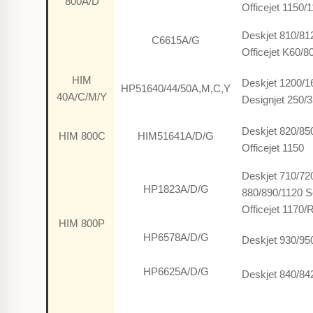
800A/D
Officejet 1150/
Deskjet 810/81
C6615A/G
Officejet K60/8
HIM
Deskjet 1200/1
HP51640/44/50A,M,C,Y
40A/C/M/Y
Designjet 250/
Deskjet 820/85
HIM 800C
HIM51641A/D/G
Officejet 1150
Deskjet 710/72
HP1823A/D/G
880/890/1120 S
Officejet 1170/
HIM 800P
HP6578A/D/G
Deskjet 930/95
HP6625A/D/G
Deskjet 840/84