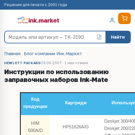
Решения для печати с 2001 года
ink
.
market
Найти
Главная
Блог компании Инк.Маркет
29.06.2007 · 1 мин чтения
HEWLETT PACKARD
Инструкции по использованию
заправочных наборов Ink-Mate
Код
Картридж
Используе
продукции
Deskjet 300/40
HIM
HP51626A/G
Deskjet 200/22
500A/D