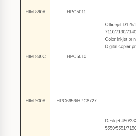
HIM 890A
HPC5011
Officejet D125
7110/7130/714
Color inkjet pr
Digital copier p
HIM 890C
HPC5010
HIM 900A
HPC6656/HPC8727
Deskjet 450/33
5550/5551/715