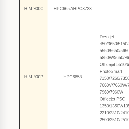
HIM 900C
HPC6657/HPC8728
Deskjet
450/3650/5150
5550/5650/565
5850W/9650/9
Officejet 5510/
PhotoSmart
HIM 900P
HPC6658
7150/7260/735
7660V/7660W/
7960/7960W
Officejet PSC
1350/1350V/135
2210/2310/241
2500/2510/251