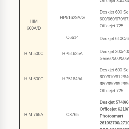
Officejet 300/3
Deskjet 600 Se
HP51629A/G
600/660/670/67
HIM
Officejet 725
600A/D
C6614
Deskjet 610C/
Deskjet 300/40
HIM 500C
HP51625A
Series/500/505
Deskjet 600 Se
600/610/612/64
HIM 600C
HP51649A
680/690/692/69
Officejet 725
Deskjet
5740/6
Officejet
6210/
HIM 765A
C8765
Photosmart
2610/2700/271