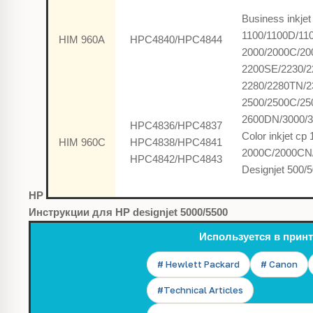
Business inkjet
1100/1100D/1
HIM 960A
HPC4840/HPC4844
2000/2000C/2
2200SE/2230/2
2280/2280TN/
2500/2500C/2
2600DN/3000/
HPC4836/HPC4837
Color inkjet c
HIM 960C
HPC4838/HPC4841
2000C/2000CN
HPC4842/HPC4843
Designjet 500
HP
Инструкции для
HP designjet 5000/5500
Используется в прин
# Hewlett Packard
# Canon
#Technical Articles