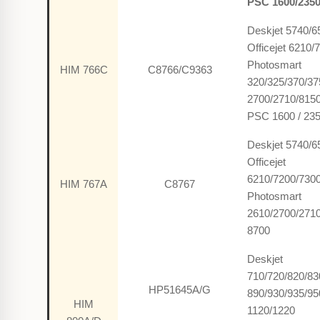
PSC
1600/235
Deskjet
5740/6
Officejet
6210/
Photosmart
HIM 766C
C8766/C9363
320/325/370/37
2700/2710/815
PSC
1600 / 23
Deskjet
5740/6
Officejet
6210/7200/730
HIM 767A
C8767
Photosmart
2610/2700/271
8700
Deskjet
710/720/820/83
HP51645A/G
890/930/935/95
HIM
1120/1220