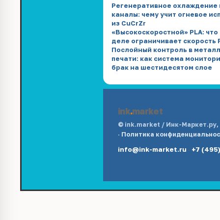
Регенеративное охлаждение 
каналы: чему учит огневое и
из CuCrZr
«Высокоскоростной» PLA: что
деле ограничивает скорость
Послойный контроль в металл
печати: как система монитор
брак на шестидесятом слое
ink
.
market
© ink.market / Инк-Маркет.ру
·
Политика конфиденциально
info@ink-market.ru
·
+7 (495