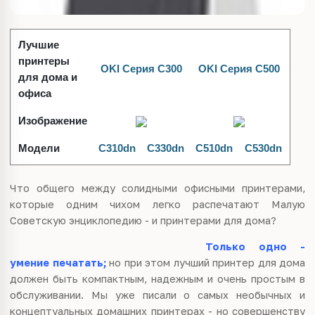
Лучшие
принтеры
OKI Серия С300
OKI Серия С500
для дома и
офиса
Изображение
Модели
C310dn
C330dn
C510dn
C530dn
Что общего между солидными офисными принтерами,
которые одним чихом легко распечатают Малую
Советскую энциклопедию - и принтерами для дома?
Только одно -
умение печатать;
но при этом лучший принтер для дома
должен быть компактным, надежным и очень простым в
обслуживании. Мы уже писали о самых необычных и
концептуальных домашних принтерах - но совершенству