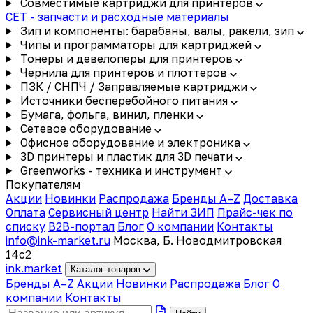
Совместимые картриджи для принтеров
CET - запчасти и расходные материалы
Зип и компоненты: барабаны, валы, ракели, зип
Чипы и программаторы для картриджей
Тонеры и девелоперы для принтеров
Чернила для принтеров и плоттеров
ПЗК / СНПЧ / Заправляемые картриджи
Источники бесперебойного питания
Бумага, фольга, винил, пленки
Сетевое оборудование
Офисное оборудование и электроника
3D принтеры и пластик для 3D печати
Greenworks - техника и инструмент
Покупателям
Акции
Новинки
Распродажа
Бренды A–Z
Доставка
Оплата
Сервисный центр
Найти ЗИП
Прайс-чек по
списку
B2B-портал
Блог
О компании
Контакты
info@ink-market.ru
Москва, Б. Новодмитровская
14с2
ink
.
market
Каталог товаров
Бренды A–Z
Акции
Новинки
Распродажа
Блог
О
компании
Контакты