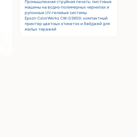
Промышленная струйная печать: листовые
машины на водно‑полимерных чернилах и
рулонные UV‑гелевые системы
Epson ColorWorks CW-D3800: компактный
принтер цветных этикеток и бейджей для
малых тиражей