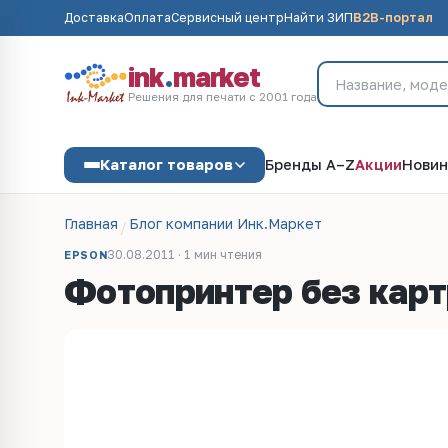
Доставка
Оплата
Сервисный центр
Найти ЗИП
B2B-портал
ink
.
market
Решения для печати с 2001 года
Каталог товаров
Бренды A–Z
Акции
Новин
Главная
Блог компании Инк.Маркет
30.08.2011 · 1 мин чтения
EPSON
Фотопринтер без кар