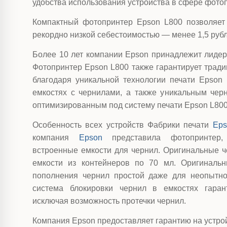
удобства использования устройства в сфере фотоп
Компактный фотопринтер Epson L800 позволяет 
рекордно низкой себестоимостью — менее 1,5 рубле
Более 10 лет компании Epson принадлежит лидер
Фотопринтер Epson L800 также гарантирует трад
благодаря уникальной технологии печати Epson 
емкостях с чернилами, а также уникальным че
оптимизированным под систему печати Epson L800
Особенность всех устройств Фабрики печати
Eps
компания
Epson
представила фотопринтер, 
встроенные емкости для чернил. Оригинальные 
емкости из контейнеров по 70 мл. Оригинальн
пополнения чернил простой даже для неопытног
система блокировки чернил в емкостях гарант
исключая возможность протечки чернил.
Компания Epson предоставляет гарантию на устро