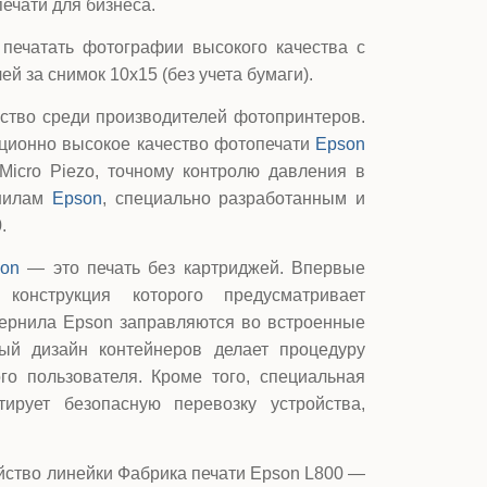
ечати для бизнеса.
печатать фотографии высокого качества с
й за снимок 10х15 (без учета бумаги).
ство среди производителей фотопринтеров.
иционно высокое качество фотопечати
Epson
Micro Piezo, точному контролю давления в
рнилам
Epson
, специально разработанным и
.
on
— это печать без картриджей. Впервые
конструкция которого предусматривает
чернила Epson заправляются во встроенные
ый дизайн контейнеров делает процедуру
о пользователя. Кроме того, специальная
ирует безопасную перевозку устройства,
йство линейки Фабрика печати Epson L800 —