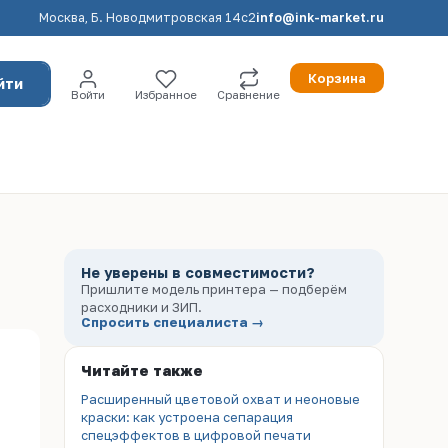
Москва, Б. Новодмитровская 14с2
info@ink-market.ru
Корзина
йти
Войти
Избранное
Сравнение
Не уверены в совместимости?
Пришлите модель принтера — подберём
расходники и ЗИП.
Спросить специалиста →
Читайте также
Расширенный цветовой охват и неоновые
краски: как устроена сепарация
спецэффектов в цифровой печати