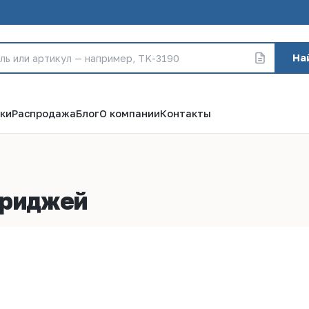
На
ки
Распродажа
Блог
О компании
Контакты
триджей