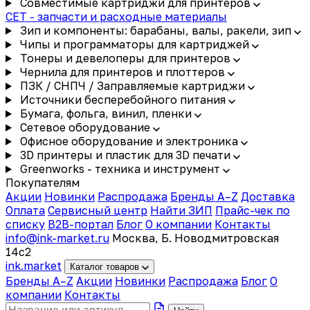
Совместимые картриджи для принтеров
CET - запчасти и расходные материалы
Зип и компоненты: барабаны, валы, ракели, зип
Чипы и программаторы для картриджей
Тонеры и девелоперы для принтеров
Чернила для принтеров и плоттеров
ПЗК / СНПЧ / Заправляемые картриджи
Источники бесперебойного питания
Бумага, фольга, винил, пленки
Сетевое оборудование
Офисное оборудование и электроника
3D принтеры и пластик для 3D печати
Greenworks - техника и инструмент
Покупателям
Акции
Новинки
Распродажа
Бренды A–Z
Доставка
Оплата
Сервисный центр
Найти ЗИП
Прайс-чек по
списку
B2B-портал
Блог
О компании
Контакты
info@ink-market.ru
Москва, Б. Новодмитровская
14с2
ink
.
market
Каталог товаров
Бренды A–Z
Акции
Новинки
Распродажа
Блог
О
компании
Контакты