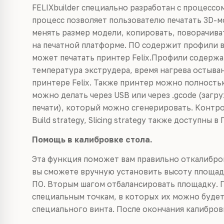
FELIXbuilder специально разработан с процессо
процесс позволяет пользователю печатать 3D-
менять размер модели, копировать, поворачива
на печатной платформе. ПО содержит профили в
может печатать принтер Felix.Профили содержа
температура экструдера, время нагрева остыван
принтере Felix. Также принтер можно полност
можно делать через USB или через .gcode (загр
печати), который можно сгенерировать. Контрол
Build strategy, Slicing strategy также доступны в
Помощь в калибровке стола.
Эта функция поможет вам правильно откалибро
вы сможете вручную установить высоту площад
ПО. Вторым шагом отбалансировать площадку. 
специальным точкам, в которых их можно буде
специального винта. После окончания калибров