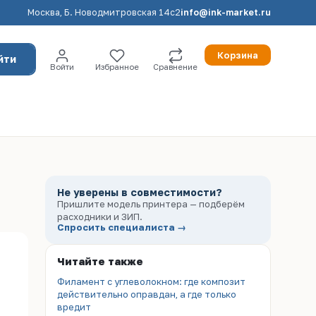
Москва, Б. Новодмитровская 14с2
info@ink-market.ru
Корзина
йти
Войти
Избранное
Сравнение
Не уверены в совместимости?
Пришлите модель принтера — подберём
расходники и ЗИП.
Спросить специалиста →
Читайте также
Филамент с углеволокном: где композит
действительно оправдан, а где только
вредит