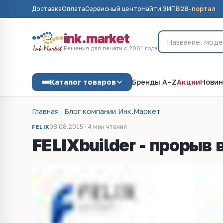
Доставка
Оплата
Сервисный центр
Найти ЗИП
B2B-портал
ink
.
market
Решения для печати с 2001 года
Каталог товаров
Бренды A–Z
Акции
Новин
Главная
Блог компании Инк.Маркет
08.08.2015 · 4 мин чтения
FELIX
FELIXbuilder - прорыв