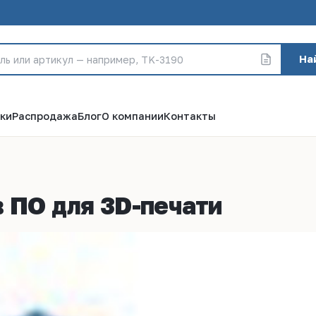
На
ки
Распродажа
Блог
О компании
Контакты
 в ПО для 3D-печати