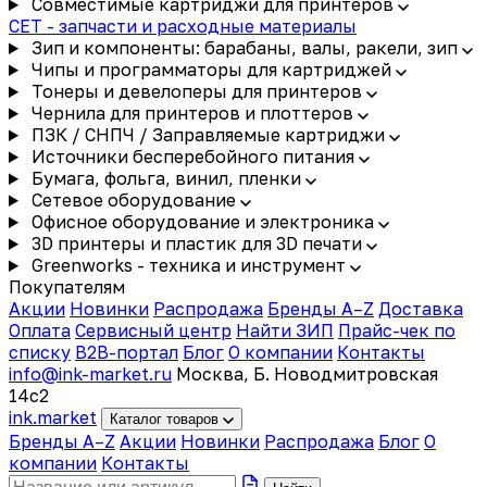
Совместимые картриджи для принтеров
CET - запчасти и расходные материалы
Зип и компоненты: барабаны, валы, ракели, зип
Чипы и программаторы для картриджей
Тонеры и девелоперы для принтеров
Чернила для принтеров и плоттеров
ПЗК / СНПЧ / Заправляемые картриджи
Источники бесперебойного питания
Бумага, фольга, винил, пленки
Сетевое оборудование
Офисное оборудование и электроника
3D принтеры и пластик для 3D печати
Greenworks - техника и инструмент
Покупателям
Акции
Новинки
Распродажа
Бренды A–Z
Доставка
Оплата
Сервисный центр
Найти ЗИП
Прайс-чек по
списку
B2B-портал
Блог
О компании
Контакты
info@ink-market.ru
Москва, Б. Новодмитровская
14с2
ink
.
market
Каталог товаров
Бренды A–Z
Акции
Новинки
Распродажа
Блог
О
компании
Контакты